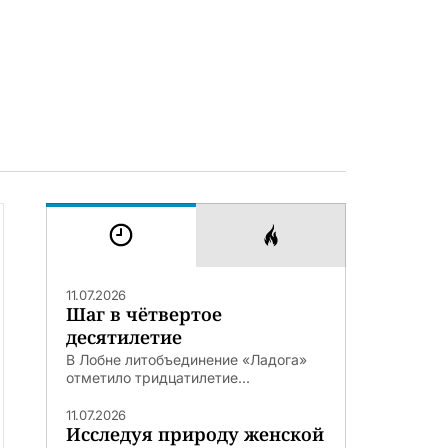
11.07.2026
Шаг в чётвертое
десятилетие
В Лобне литобъединение «Ладога»
отметило тридцатилетие...
11.07.2026
Исследуя природу женской