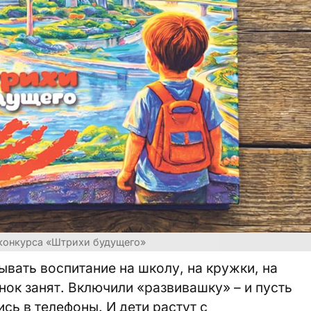
 конкурса «Штрихи будущего»
вать воспитание на школу, на кружки, на
нок занят. Включили «развивашку» – и пусть
сь в телефоны. И дети растут с