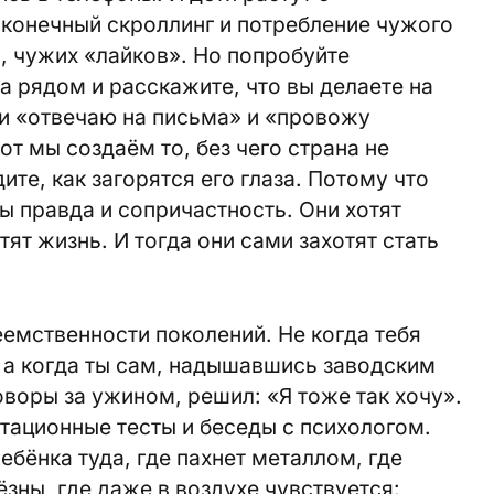
сконечный скроллинг и потребление чужого
я, чужих «лайков». Но попробуйте
а рядом и расскажите, что вы делаете на
и «отвечаю на письма» и «провожу
т мы создаём то, без чего страна не
ите, как загорятся его глаза. Потому что
ы правда и сопричастность. Они хотят
атят жизнь. И тогда они сами захотят стать
еемственности поколений. Не когда тебя
, а когда ты сам, надышавшись заводским
воры за ужином, решил: «Я тоже так хочу».
тационные тесты и беседы с психологом.
бёнка туда, где пахнет металлом, где
зны, где даже в воздухе чувствуется: