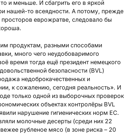
 то и меньше. И сбагрить его в яркой
ри нашей-то всеядности. А потому, прежде
х просторов еврожратве, следовало бы
хороша.
ким продуктам, разными способами
авки, много чего неудобоваримого
воё время тогда ещё президент немецкого
довольственной безопасности (BVL)
Продажа недоброкачественных и
ии, к сожалению, сегодня реальность». И
 ходе только одной из выборочных проверок
трономических объектах контролёры BVL
ыявили нарушение гигиенических норм ЕС.
ляли молочные десерты (среди них 22
вежее рубленое мясо (в зоне риска – 20