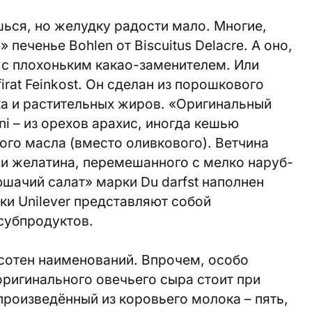
шься, но желудку радости мало. Многие,
печенье Bohlen от Biscuitus Delacre. А оно,
 с плохоньким какао-заменителем. Или
irat Feinkost. Он сделан из порошкового
а и растительных жиров. «Оригинальный
ni – из орехов арахис, иногда кешью
ого масла (вместо оливкового). Ветчина
а и желатина, перемешанного с мелко наруб­
шачий салат» марки Du darfst наполнен
ки Unilever представляют собой
субпродуктов.
х сотен наименований. Впрочем, особо
ригинального овечьего сыра стоит при
произведённый из коровьего молока – пять,