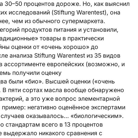
на 30–50 процентов дороже. Но, как выяснил
х исследований (Stiftung Warentest), она
нее, чем из обычного супермаркета.
егорий продуктов питания и установили,
радиционные» товары в практически
ны оценки от «очень хорошо» до
е анализа Stiftung Warentest из 35 видов
в ассортименте европейских (возможно, и
семь получили оценку
два были «био». Высшей оценки («очень
. В пяти сортах масла вообще обнаружено
ктерий, а это уже вопрос элементарной
й пример: негативно оценённое экспертами
и случаев оказывалось… «биологическим».
о стандартам всего в 13 процентов
е выдержало никакого сравнения с