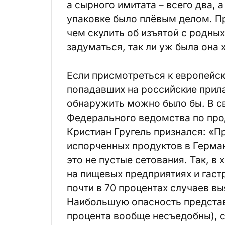
а сырного имитата – всего два, а
упаковке было плёвым делом. П
чем скулить об изъятой с родны
задуматься, так ли уж была она 
Если присмотреться к европейс
попадавших на российские прил
обнаружить можно было бы. В с
Федерального ведомства по про
Кристиан Гругель признался: «
испорченных продуктов в Герман
это не пустые сетования. Так, в
на пищевых предприятиях и гас
почти в 70 процентах случаев в
Наибольшую опасность представ
процента вообще несъедобны), с