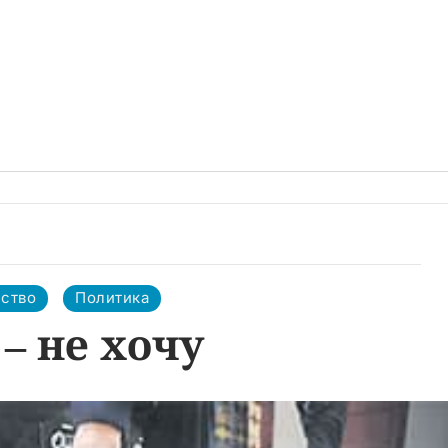
ство
Политика
– не хочу