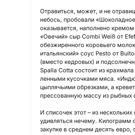
Отравиться, может, и не отрави
небось, пробовали «Шоколадное» 
оказывается, наполнено кремом
«Овечий» сыр Combi Weiß от Efef
обезжиренного коровьего молок
итальянский» соус Pesto от Buito
(вместо кедровых) и подсолнечн
Spalla Cotta состоит из крахмал
ленными кусочками мяса. «Индю
цыплячьими обрезками, а кревет
прессованную массу из рыбных 
И списочек этот – из нескольки
удивляться нечему. Килограмм о
закупке в среднем десять евро, 