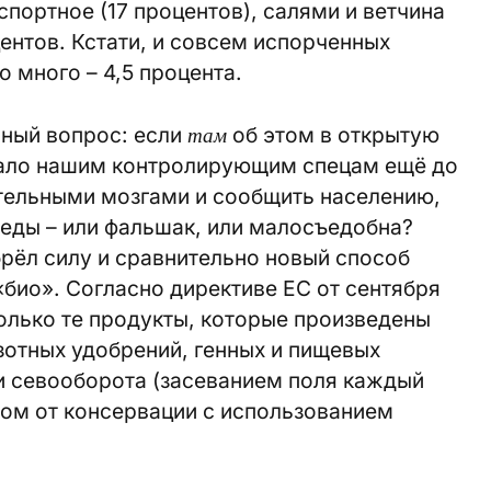
кспортное (17 процентов), салями и ветчина
центов. Кстати, и совсем испорченных
 много – 4,5 процента.
нный вопрос: если
там
об этом в открытую
ешало нашим контролирующим спецам ещё до
ительными мозгами и сообщить населению,
еды – или фальшак, или малосъедобна?
рёл силу и сравнительно новый способ
«био». Согласно директиве ЕС от сентября
только те продукты, которые произведены
зотных удобрений, генных и пищевых
и севооборота (засеванием поля каждый
зом от консервации с использованием