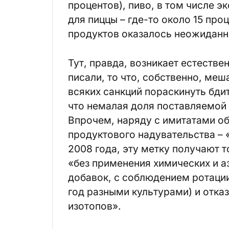
процентов), пиво, в том числе э
для пиццы – где-то около 15 про
продуктов оказалось неожиданно
Тут, правда, возникает естестве
писали, то что, собственно, м
всяких санкций пораскинуть бд
что немалая доля поставляемой 
Впрочем, наряду с имитатами об
продуктового надувательства – 
2008 года, эту метку получают 
«без применения химических и а
добавок, с соблюдением ротаци
год разными культурами) и отка
изотопов».