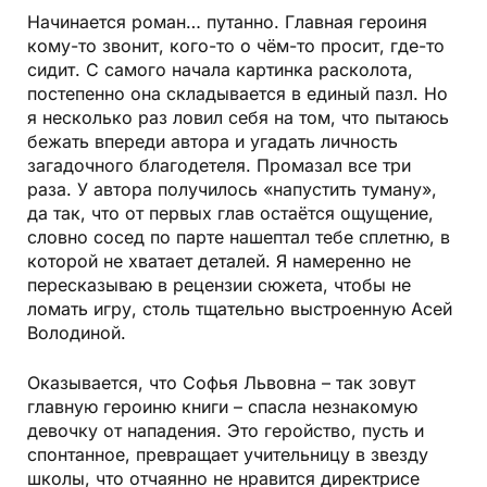
Начинается роман… путанно. Главная героиня
кому-то звонит, кого-то о чём-то просит, где-то
сидит. С самого начала картинка расколота,
постепенно она складывается в единый пазл. Но
я несколько раз ловил себя на том, что пытаюсь
бежать впереди автора и угадать личность
загадочного благодетеля. Промазал все три
раза. У автора получилось «напустить туману»,
да так, что от первых глав остаётся ощущение,
словно сосед по парте нашептал тебе сплетню, в
которой не хватает деталей. Я намеренно не
пересказываю в рецензии сюжета, чтобы не
ломать игру, столь тщательно выстроенную Асей
Володиной.
Оказывается, что Софья Львовна – так зовут
главную героиню книги – спасла незнакомую
девочку от нападения. Это геройство, пусть и
спонтанное, превращает учительницу в звезду
школы, что отчаянно не нравится директрисе