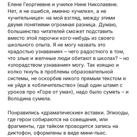
Елене Георгиевне и училке Нине Николаевне.
Нет, я не ошибся, именно «училке», а не
«учительнице»: на мой взгляд, между этими
двумя понятиями огромная разница. Думаю,
большинство читателей сможет подставить
вместо этой парочки кого-нибудь из своего
школьного опыта. Я не могу назвать это
«радостью узнавания» – чего радостного в том,
что злые и желчные люди обитают в школах? – но
«злорадством узнавания» могу. Так изящно и
колко ткнуть в проблемы образовательной
системы, не оскорбив никого прямым текстом и
не уйдя в «обличительство» (ещё один штамп с
уроков про «Горе от ума»), надо было суметь – и
Володина сумела.
Понравились «драматические» вставки. Эпизоды,
где герои собираются на совещания, или
фрагменты, где тайком проводится запись на
диктофон, оформлены в виде мини-пьес.