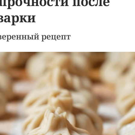
 прочности после
варки
веренный рецепт