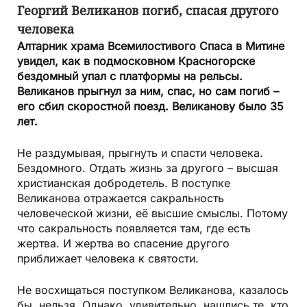
Георгий Великанов погиб, спасая другого
человека
Алтарник храма Всемилостивого Спаса в Митине
увидел, как в подмосковном Красногорске
бездом­ный упал с платформы на рельсы.
Великанов прыгнул за ним, спас, но сам погиб –
его сбил скоростной поезд. Великанову было 35
лет.
Не раздумывая, прыгнуть и спасти человека.
Бездомного. Отдать жизнь за другого – высшая
христианская добродетель. В поступке
Великанова отражается сакральность
человеческой жизни, её высшие смыслы. Потому
что сакральность появляется там, где есть
жертва. И жертва во спасение другого
приближает человека к святости.
Не восхищаться поступком Великанова, казалось
бы, нельзя. Однако, удивительно, нашлись те, кто