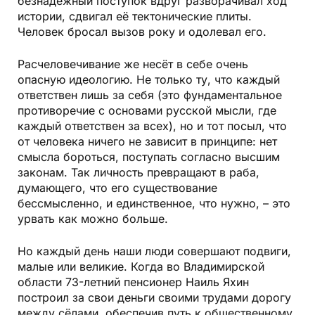
безнадёжный поступок вдруг разворачивал ход
истории, сдвигал её тектонические плиты.
Человек бросал вызов року и одолевал его.
Расчеловечивание же несёт в себе очень
опасную идеологию. Не только ту, что каждый
ответствен лишь за себя (это фундаментальное
противоречие с основами русской мысли, где
каждый ответствен за всех), но и тот посыл, что
от человека ничего не зависит в принципе: нет
смысла бороться, поступать согласно высшим
законам. Так личность превращают в раба,
думающего, что его существование
бессмысленно, и единственное, что нужно, – это
урвать как можно больше.
Но каждый день наши люди совершают подвиги,
малые или великие. Когда во Владимирской
области 73-летний пенсионер Наиль Яхин
построил за свои деньги своими трудами дорогу
между сёлами, обеспечив путь к общественному