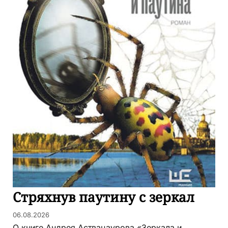
Стряхнув паутину с зеркал
06.08.2026
О книге Андрея Аствацаурова «Зеркала и