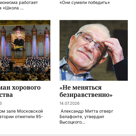
ионизма работает
«Они сумели победить»
 «Школа ...
ман хорового
«Не меняться
ства
безнравственно»
6
14.07.2026
ом зале Московской
Александр Митта отверг
атории отметили 95-
Белафонте, утвердил
Высоцкого...