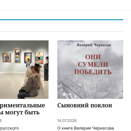
ериментальные
Сыновний поклон
ы могут быть
ными
6
14.07.2026
 русского
О книге Валерия Черкесова