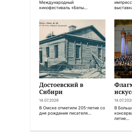
Международный
импресс
кинофестиваль «Белы...
выставка
Достоевский в
Флаг
Сибири
искус
14.07.2026
14.07.202
В Омске отметили 205-летие со
В Больш
дня рождения писателя...
консерв
летие...