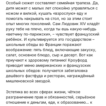
Особый сюжет составляет семейная трапеза. Да,
дитя может с малых лет спокойно управляться с
ножом и вилкой, кушать «взрослую» еду и
помогать накрывать на стол, но за этим стоит
опыт многих поколений. Сам Людовик ХIV кладёт
руку тебе на плечо, когда ты ешь какую-нибудь
«ветчину по-парижски», – чувствует французский
ребёнок. И культивируется это государством –
школьные обеды во Франции поражают
воображение: пять блюд, включающие закуску,
салат, основное блюдо, сыр и десерт. Вот как
приучают к здоровому питанию! Кроуфорд
приводит меню американских и французских
школьных обедов: получается забегаловка
дешёвого фастфуда и ресторан, награждённый
мишленовской звездой.
Эстетика во всех сферах жизни, чёткое
разграничение прав и обязанностей, серьёзное
отношение к деньгам, еде, к образованию… к