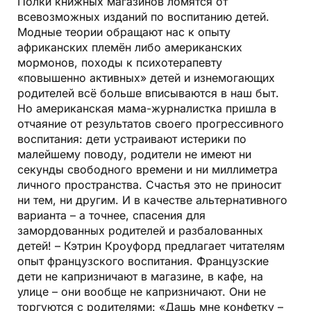
Полки книжных магазинов ломятся от
всевозможных изданий по воспитанию детей.
Модные теории обращают нас к опыту
африканских племён либо американских
мормонов, походы к психотерапевту
«повышенно активных» детей и изнемогающих
родителей всё больше вписываются в наш быт.
Но американская мама-журналистка пришла в
отчаяние от результатов своего прогрессивного
воспитания: дети устраивают истерики по
малейшему поводу, родители не имеют ни
секунды свободного времени и ни миллиметра
личного пространства. Счастья это не приносит
ни тем, ни другим. И в качестве альтернативного
варианта – а точнее, спасения для
замордованных родителей и разбалованных
детей! – Кэт­рин Кроуфорд предлагает читателям
опыт французского воспитания. Французские
дети не капризничают в магазине, в кафе, на
улице – они вообще не капризничают. Они не
торгуются с родителями: «Дашь мне конфетку –