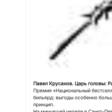
Павел Крусанов. Царь головы: Рас
Премия «Национальный бестселл
бильярд: выгоды особенно больш
принцип.
На минувшей неделе в Санкт-Пе