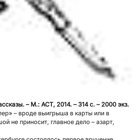
сказы. – М.: АСТ, 2014. – 314 с. – 2000 экз.
ер» – вроде выигрыша в карты или в
ой не приносит, главное дело – азарт,
тербурге состоялось первое вручение