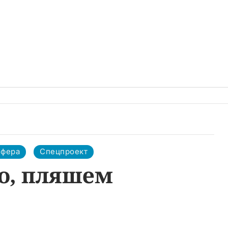
сфера
Спецпроект
о, пляшем