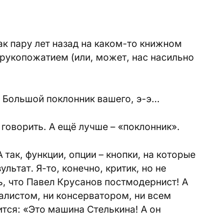
ак пару лет назад на каком-то книжном
 рукопожатием (или, может, нас насильно
… Большой поклонник вашего, э-э…
 говорить. А ещё лучше – «поклонник».
 так, функции, опции – кнопки, на которые
льтат. Я-то, конечно, критик, но не
, что Павел Крусанов пост­модернист! А
налистом, ни консерватором, ни всем
ится: «Это машина Стелькина! А он