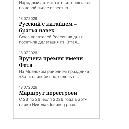
Народный артист готовит спектакль
по новой пьесе известно...
13.07.2026
Русский с китайцем –
братья навек
Союз писателей России на днях
посетила делегация из Китая...
13.07.2026
Вручена премия имени
Фета
На Мценском районном празднике
«За околицей» состоялось н...
13.07.2026
Маршрут перестроен
С 23 по 26 июля 2026 года в арт-
парке Никола-Ленивец разв...