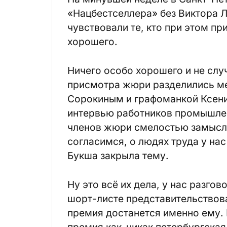
«Нацбестселлера» без Виктора Л
чувствовали те, кто при этом п
хорошего.
Ничего особо хорошего и не слу
присмотра жюри разделились м
Сорокиным и графоманкой Ксени
интервью работников промышле
членов жюри смелостью замысла
согласимся, о людях труда у нас 
Букша закрыла тему.
Ну это всё их дела, у нас разго
шорт-листе представительствова
премия достанется именно ему. 
премия как-никак петербургская