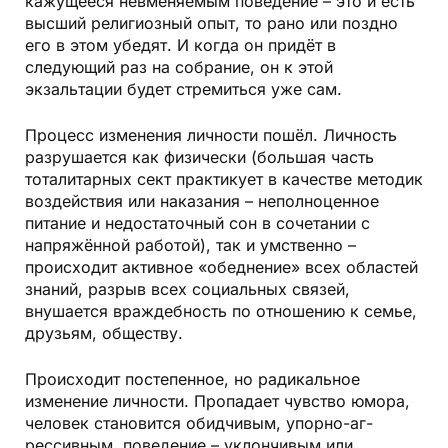
кажущееся невменяемым поведение – это и есть
высший религиозный опыт, то рано или поздно
его в этом убедят. И когда он придёт в
следующий раз на собрание, он к этой
экзальтации будет стремиться уже сам.
Процесс изменения личности пошёл. Личность
разрушается как физически (большая часть
тоталитарных сект практикует в качестве методик
воздействия или наказания – неполноценное
питание и недостаточный сон в сочетании с
напряжённой работой), так и умственно –
происходит активное «обеднение» всех областей
знаний, разрыв всех социальных связей,
внушается враждебность по отношению к семье,
друзьям, обществу.
Происходит постепенное, но радикальное
изменение личности. Пропадает чувство юмора,
человек становится обидчивым, упорно-аг­
рессивным, поведение – уклончивым или