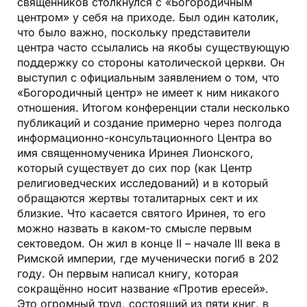
священников столкнулся с «Богородичным
центром» у себя на приходе. Был один католик,
что было важно, поскольку представители
центра часто ссылались на якобы существующую
поддержку со стороны католической церкви. Он
выступил с официальным заявлением о том, что
«Богородичный центр» не имеет к ним никакого
отношения. Итогом конференции стали несколько
публикаций и создание примерно через полгода
информационно-консультационного Центра во
имя священномученика Иринея Лионского,
который существует до сих пор (как Центр
религиоведческих исследований) и в который
обращаются жертвы тоталитарных сект и их
близкие. Что касается святого Иринея, то его
можно назвать в каком-то смысле первым
сектоведом. Он жил в конце II – начале III века в
Римской империи, где мученически погиб в 202
году. Он первым написал книгу, которая
сокращённо носит название «Против ересей».
Это огромный труд, состоящий из пяти книг, в