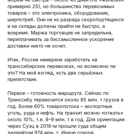
примерно 25), но большинство перевозимых
товаров – это электроника, оборудование,
ширпотреб. Они не из разряда скоропортящихся
и на склады должны прийти не быстро, а
вовремя. Маржа торговцев не запредельна,
переплачивать за бессмысленное ускорение
доставки ни­кто не хочет.
Итак, Россия намерена заработать на
транссибирских перевозках, но воз­можно ли
это? На мой взгляд, есть два серьёзных
препятствия.
Первое – готовность маршрута. Сейчас по
Транссибу перевозится око­ло 85 млн. т грузов в
год. Более 60% товаропотока – экспортные
уголь, руда и нефть. На транзит можно «отжать»
около 10%, т.е. 8–9 млн. т в год. Для ориентации:
через Суэц в 2016-м прошли суда общим
дедвейтом 974 млн. т. Иначе говоря,