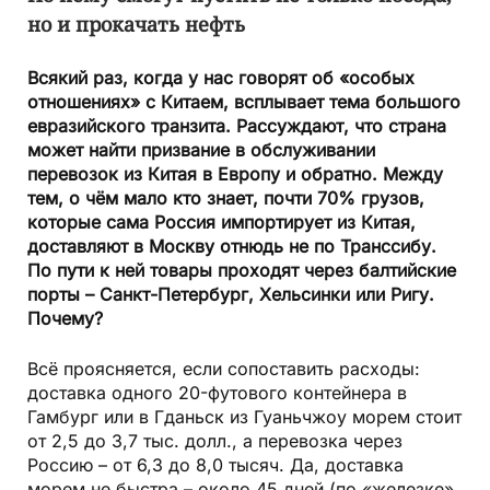
но и прокачать нефть
Всякий раз, когда у нас говорят об «особых
отношениях» с Китаем, всплывает тема большого
евразийского транзита. Рассуждают, что страна
может найти призвание в обслуживании
перевозок из Китая в Европу и обратно. Между
тем, о чём мало кто знает, почти 70% грузов,
которые сама Россия импортирует из Китая,
доставляют в Москву отнюдь не по Транссибу.
По пути к ней товары проходят через балтийские
порты – Санкт-Петербург, Хельси­н­ки или Ригу.
Почему?
Всё проясняется, если сопоставить расходы:
доставка одного 20-футового контейнера в
Гамбург или в Гданьск из Гуань­чжоу морем стоит
от 2,5 до 3,7 тыс. долл., а перевозка через
Россию – от 6,3 до 8,0 тысяч. Да, доставка
морем не быстра – около 45 дней (по «железке»