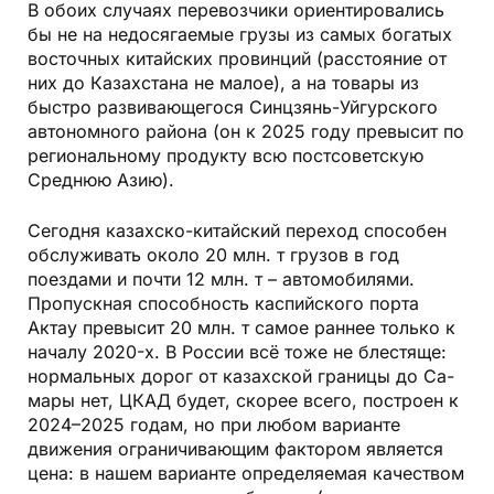
В обоих случаях перевозчики ориентировались
бы не на недосягаемые грузы из самых бога­тых
восточных китайских провинций (расстояние от
них до Казахстана не малое), а на товары из
быстро развивающегося Синцзянь-Уйгу­рского
автономного района (он к 2025 году превысит по
региональному продукту всю постсоветскую
Среднюю Азию).
Сегодня казахско-китайский переход способен
обслуживать около 20 млн. т грузов в год
поездами и почти 12 млн. т – автомобилями.
Пропускная способность каспи­й­ского порта
Актау превысит 20 млн. т самое раннее только к
началу 2020-х. В Рос­сии всё тоже не блестяще:
нормальных дорог от казахской границы до Са­
мары нет, ЦКАД будет, скорее всего, построен к
2024–2025 годам, но при любом варианте
движения ограничивающим факто­ром является
цена: в нашем варианте определяемая качеством