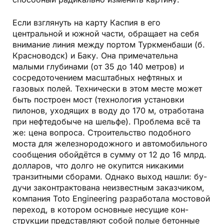
Если взглянуть на карту Каспия в его
центральной и южной части, обра­щает на себя
внимание линия между портом Туркменбаши (б.
Красноводск) и Баку. Она примечательна
малыми глубинами (от 35 до 140 метров) и
сосредоточением масштабных неф­тяных и
газовых полей. Технически в этом месте может
быть построен мост (технология установки
пилонов, уходящих в во­ду до 170 м, отработана
при нефтедобыче на шельфе). Проблема всё та
же: цена вопроса. Строительство подобного
моста для железнородожного и автомобильного
сообщения обойдётся в сумму от 12 до 16 млрд.
долларов, что долго не окупится никакими
транзитными сборами. Однако выход нашли: бу­
дучи законтрактована неизвестным заказчиком,
компания Toto Engineering разработала мостовой
переход, в котором основные несущие кон­
струкции представляют собой полые бетонные