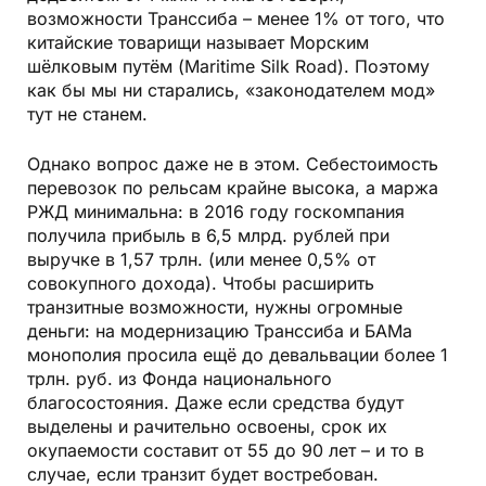
возможности Транссиба – менее 1% от того, что
китайские товарищи называет Морским
шёлковым путём (Mariti­me Silk Road). Поэтому
как бы мы ни старались, «законодателем мод»
тут не станем.
Однако вопрос даже не в этом. Себестоимость
перево­зок по рельсам крайне высока, а маржа
РЖД минимальна: в 2016 году госкомпания
получила прибыль в 6,5 млрд. руб­лей при
выручке в 1,57 трлн. (или менее 0,5% от
совокупного дохода). Чтобы расширить
транзитные возможности, нужны огромные
деньги: на модернизацию Транссиба и БАМа
монополия просила ещё до девальвации более 1
трлн. руб. из Фонда нацио­наль­ного
благосостояния. Даже если средства будут
выделены и рачи­тельно освоены, срок их
окупаемости составит от 55 до 90 лет – и то в
случае, если транзит будет востребован.