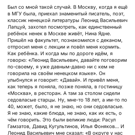
Был со мной такой случай. В Москву, когда я ещё
в МГУ была, приехал знаменитый писатель, поэт,
классик ненецкой литературы Леонид Васильевич
Лапцуй, захотел посмотреть, как единственный
ребёнок ненек в Москве живёт, Нина Ядне.
Пришёл на факультет, познакомился с деканом,
отпросил меня с лекции и повёл меня кормить.
Как ребёнка. И когда мы по дороге идём, я
говорю: «Леонид Васильевич, давайте поговорим
по-своему, я уже давным-давно ни с кем не
говорила на своём ненецком языке». Он
улыбнулся и говорит: «Давай». И привёл меня,
как теперь я поняла, позже поняла, в гостиницу
«Москва», в ресторан. А там за столом сидели
седовласые старцы. Ну, мне-то 18 лет, а им-то по
40, может, было, я не знаю, но они седовласые.
Я не знаю, какие блюда, не знаю, как их есть, о
чём говорить. Это были великие люди: Расул
Гамзатов, Давид Кугультинов, Илья Фоняков… И
Леонид Васильевич мне сказал: «В округе у нас