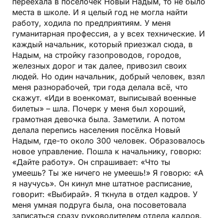
переехала в посёлочек Новый Надым, то не было
места в школе. И я целый год не могла найти
работу, ходила по предприятиям. У меня
гуманитарная профессия, а у всех технические. И
каждый начальник, который приезжал сюда, в
Надым, на стройку газопроводов, городов,
железных дорог и так далее, привозил своих
людей. Но один начальник, добрый человек, взял
меня разнорабочей, три года делала всё, что
скажут. «Иди в военкомат, выписывай военные
билеты» – шла. Почерк у меня был хороший,
грамотная девочка была. Заметили. А потом
делала перепись населения посёлка Новый
Надым, где-то около 300 человек. Образовалось
новое управление. Пошла к начальнику, говорю:
«Дайте работу». Он спрашивает: «Что ты
умеешь? Ты же ничего не умеешь!» Я говорю: «А
я научусь». Он кинул мне штатное расписание,
говорит: «Выбирай». Я ткнула в отдел кадров. У
меня умная подруга была, она посоветовала
записаться сразу руководителем отдела кадров.