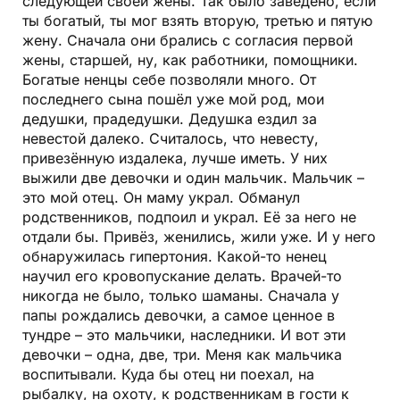
следующей своей жены. Так было заведено, если
ты богатый, ты мог взять вторую, третью и пятую
жену. Сначала они брались с согласия первой
жены, старшей, ну, как работники, помощники.
Богатые ненцы себе позволяли много. От
последнего сына пошёл уже мой род, мои
дедушки, прадедушки. Дедушка ездил за
невестой далеко. Считалось, что невесту,
привезённую издалека, лучше иметь. У них
выжили две девочки и один мальчик. Мальчик –
это мой отец. Он маму украл. Обманул
родственников, подпоил и украл. Её за него не
отдали бы. Привёз, женились, жили уже. И у него
обнаружилась гипертония. Какой-то ненец
научил его кровопускание делать. Врачей-то
никогда не было, только шаманы. Сначала у
папы рождались девочки, а самое ценное в
тундре – это мальчики, наследники. И вот эти
девочки – одна, две, три. Меня как мальчика
воспитывали. Куда бы отец ни поехал, на
рыбалку, на охоту, к родственникам в гости к