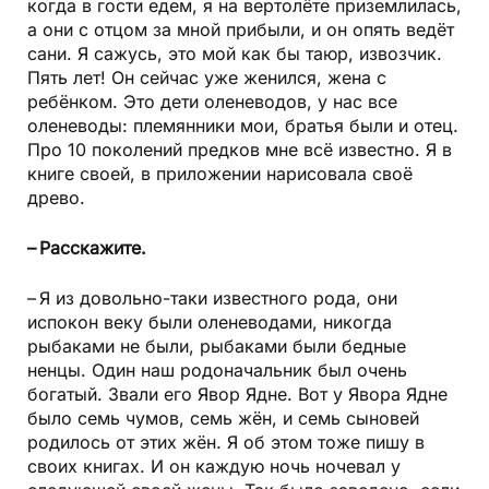
когда в гости едем, я на вертолёте приземлилась,
а они с отцом за мной прибыли, и он опять ведёт
сани. Я сажусь, это мой как бы таюр, извозчик.
Пять лет! Он сейчас уже женился, жена с
ребёнком. Это дети оленеводов, у нас все
оленеводы: племянники мои, братья были и отец.
Про 10 поколений предков мне всё известно. Я в
книге своей, в приложении нарисовала своё
древо.
– Расскажите.
– Я из довольно-таки известного рода, они
испокон веку были оленеводами, никогда
рыбаками не были, рыбаками были бедные
ненцы. Один наш родоначальник был очень
богатый. Звали его Явор Ядне. Вот у Явора Ядне
было семь чумов, семь жён, и семь сыновей
родилось от этих жён. Я об этом тоже пишу в
своих книгах. И он каждую ночь ночевал у