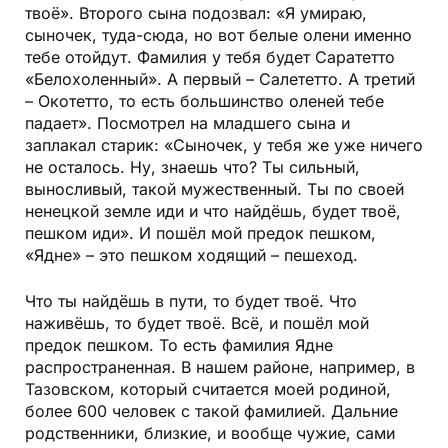
твоё». Второго сына подозвал: «Я умираю,
сыночек, туда-сюда, но вот белые олени именно
тебе отойдут. Фамилия у тебя будет Саратетто
«Белохоленный». А первый – Салететто. А третий
– Окотетто, то есть большинство оленей тебе
падает». Посмотрел на младшего сына и
заплакал старик: «Сыночек, у тебя же уже ничего
не осталось. Ну, знаешь что? Ты сильный,
выносливый, такой мужественный. Ты по своей
ненецкой земле иди и что найдёшь, будет твоё,
пешком иди». И пошёл мой предок пешком,
«Ядне» – это пешком ходящий – пешеход.
Что ты найдёшь в пути, то будет твоё. Что
наживёшь, то будет твоё. Всё, и пошёл мой
предок пешком. То есть фамилия Ядне
распространенная. В нашем районе, например, в
Тазовском, который считается моей родиной,
более 600 человек с такой фамилией. Дальние
родственники, близкие, и вообще чужие, сами