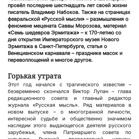
провёл последние шестнадцать лет своей жизни
писатель Владимир Набоков. Также на страницах
февральской «Русской мысли» – размышления о
феномене мецената Саввы Морозова, материал
«Семь шедевров Эрмитажа» – к 170-летию со
дня открытия Императорского музея Нового
Эрмитажа в Санкт-Петербурге, статья о
Венецианском карнавале – празднике масок и
перевоплощений и многое другое.
Горькая утрата
Этот год начался с трагического известия –
безвременно скончался Виктор Лупан – глава
редакционного совета и главный редактор
журнала «Русская мысль». Ряд материалов в
новом выпуске – о многогранной личности,
интересной судьбе и общественно значимом
наследии этого выдающегося деятеля русского
зарубежья, члена Патриаршего совета по