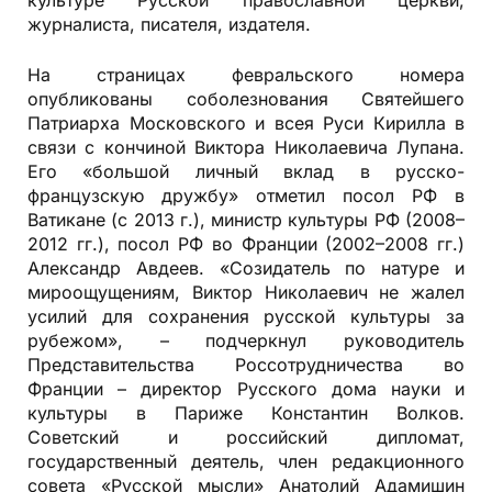
культуре Русской православной церкви,
журналиста, писателя, издателя.
На страницах февральского номера
опубликованы соболезнования Святейшего
Патриарха Московского и всея Руси Кирилла в
связи с кончиной Виктора Николаевича Лупана.
Его «большой личный вклад в русско-
французскую дружбу» отметил посол РФ в
Ватикане (с 2013 г.), министр культуры РФ (2008–
2012 гг.), посол РФ во Франции (2002–2008 гг.)
Александр Авдеев. «Созидатель по натуре и
мироощущениям, Виктор Николаевич не жалел
усилий для сохранения русской культуры за
рубежом», – подчеркнул руководитель
Представительства Россотрудничества во
Франции – директор Русского дома науки и
культуры в Париже Константин Волков.
Советский и российский дипломат,
государственный деятель, член редакционного
совета «Русской мысли» Анатолий Адамишин