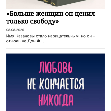
«Больше женщин он ценил
только свободу»
08.08.2026
Имя Казановы стало нарицательным, но он –
отнюдь не Дон Ж...