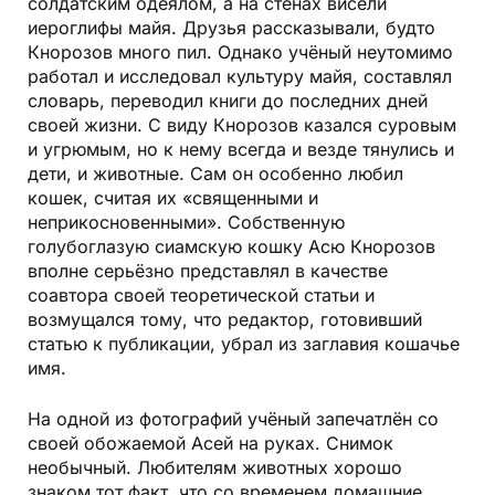
солдатским одеялом, а на стенах висели
иероглифы майя. Друзья рассказывали, будто
Кнорозов много пил. Однако учёный неутомимо
работал и исследовал культуру майя, составлял
словарь, переводил книги до последних дней
своей жизни. С виду Кнорозов казался суровым
и угрюмым, но к нему всегда и везде тянулись и
дети, и животные. Сам он особенно любил
кошек, считая их «священными и
неприкосновенными». Собственную
голубоглазую сиамскую кошку Асю Кнорозов
вполне серьёзно представлял в качестве
соавтора своей теоретической статьи и
возмущался тому, что редактор, готовивший
статью к публикации, убрал из заглавия кошачье
имя.
На одной из фотографий учёный запечатлён со
своей обожаемой Асей на руках. Снимок
необычный. Любителям животных хорошо
знаком тот факт, что со временем домашние