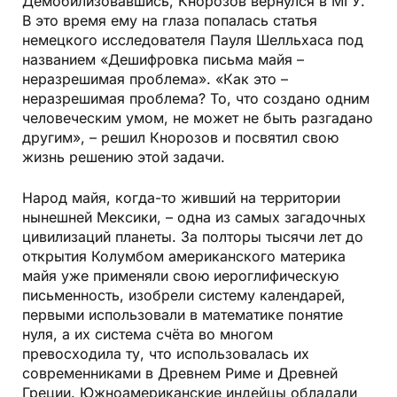
Демобилизовавшись, Кнорозов вернулся в МГУ.
В это время ему на глаза попалась статья
немецкого исследователя Пауля Шелльхаса под
названием «Дешифровка письма майя –
неразрешимая проблема». «Как это –
неразрешимая проблема? То, что создано одним
человеческим умом, не может не быть разгадано
другим», – решил Кнорозов и посвятил свою
жизнь решению этой задачи.
Народ майя, когда-то живший на территории
нынешней Мексики, – одна из самых загадочных
цивилизаций планеты. За полторы тысячи лет до
открытия Колумбом американского материка
майя уже применяли свою иероглифическую
письменность, изобрели систему календарей,
первыми использовали в математике понятие
нуля, а их система счёта во многом
превосходила ту, что использовалась их
современниками в Древнем Риме и Древней
Греции. Южноамериканские индейцы обладали