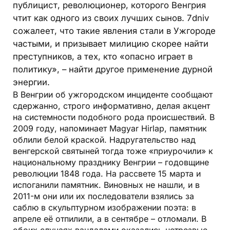
публицист, революционер, которого Венгрия
чтит как одного из своих лучших сынов. 7dniv
сожалеет, что такие явления стали в Ужгороде
частыми, и призывает милицию скорее найти
преступников, а тех, кто «опасно играет в
политику», – найти другое применение дурной
энергии.
В Венгрии об ужгородском инциденте сообщают
сдержанно, строго информативно, делая акцент
на системности подобного рода происшествий. В
2009 году, напоминает Magyar Hirlap, памятник
облили белой краской. Надругательство над
венгерской святыней тогда тоже «приурочили» к
национальному празднику Венгрии – годовщине
революции 1848 года. На рассвете 15 марта и
испоганили памятник. Виновных не нашли, и в
2011-м они или их последователи взялись за
саблю в скульптурном изображении поэта: в
апреле её отпилили, а в сентябре – отломали. В