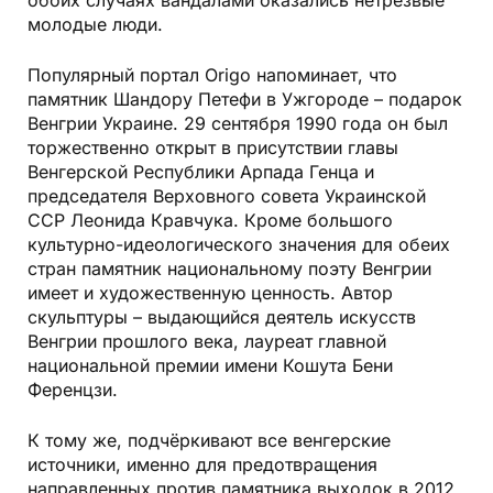
обоих случаях вандалами оказались нетрезвые
молодые люди.
Популярный портал Origo напоминает, что
памятник Шандору Петефи в Ужгороде – подарок
Венгрии Украине. 29 сентября 1990 года он был
торжественно открыт в присутствии главы
Венгерской Республики Арпада Генца и
председателя Верховного совета Украинской
ССР Леонида Кравчука. Кроме большого
культурно-идеологического значения для обеих
стран памятник национальному поэту Венгрии
имеет и художественную ценность. Автор
скульптуры – выдающийся деятель искусств
Венгрии прошлого века, лауреат главной
национальной премии имени Кошута Бени
Ференцзи.
К тому же, подчёркивают все венгерские
источники, именно для предотвращения
направленных против памятника выходок в 2012