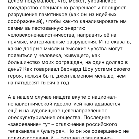
делом подумалось, что, может, украинское
государство специально разрешает и поощряет
разрушение памятников (как бы из идейных
соображений), чтобы как-то канализировать им
самим выпестованную энергию
человеконенавистничества, направить её на
прямые, материальные разрушения. И то сказать,
какие добрые мысли и высокие чувства могут
появиться у человека, живущего, как
большинство моих сограждан, на один доллар в
день? Как говаривал Бернард Шоу устами своего
героя, нельзя быть джентльменом меньше, чем
на пятьдесят тысяч в год.
А в нашем случае нищета вкупе с национал-
ненавистнической идеологией накладывается
ещё и на чудовищное целенаправленное
обескультуривание общества. Последнее
«завоевание» тут – отключение российского
телеканала «Культура». Но он же совершенно не
политизированный! – сетовал официально-