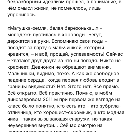
безразборный идеализм прошёл, а понимание, в
чём смысл жизни, не поменялось, лишь
упрочилось.
«Матушка-земля, белая берёзонька…» –
молодёжь пустилась в хороводы. Бегут,
держатся за руки. Вспоминаю свои годы –
посадят за парту с мальчишкой, который
нравится, – и всё, прощай, успеваемость! Сейчас
– хватают друг друга за что ни попадя. Никто не
краснеет. Девчонки не обращают внимания.
Мальчишки, видимо, тоже. А как же свободное
падение сердца, когда первая любовь входит в
границы видимости? Нет. Этого нет. Всё прямо.
Всё открыто. Всё практично. Помню, в моём
динозавровом 2011‑м при первом же взгляде на
класс было понятно, кто есть кто – кто зубрила-
отличница, кто хорошист-скромник, а кто модная
чика – такая вызывающая снаружи, но такая
неуверенная внутри… Сейчас смотрю на
широкоджинсовую массу – всё едино.