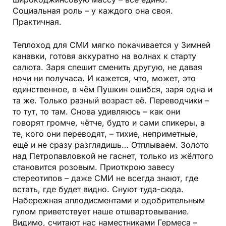
Социальная роль – у каждого она своя.
Практичная.
Теплоход для СМИ мягко покачивается у Зимней
канавки, готовя аккуратно на волнах к старту
салюта. Заря спешит сменить другую, не давая
ночи ни получаса. И кажется, что, может, это
единственное, в чём Пушкин ошибся, заря одна и
та же. Только разный возраст её. Переводчики –
то тут, то там. Снова удивляюсь – как они
говорят громче, чётче, будто и сами спикеры, а
те, кого они переводят, – тихие, неприметные,
ещё и не сразу разглядишь… Отплываем. Золото
над Петропавловкой не гаснет, только из жёлтого
становится розовым. Приоткрою завесу
стереотипов – даже СМИ не всегда знают, где
встать, где будет видно. Снуют туда-сюда.
Набережная аплодисментами и одобрительным
гулом приветствует наше отшвартовывание.
Видимо, считают нас наместниками Гермеса –