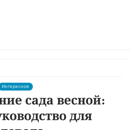
Интересное
ие сада весной:
уководство для