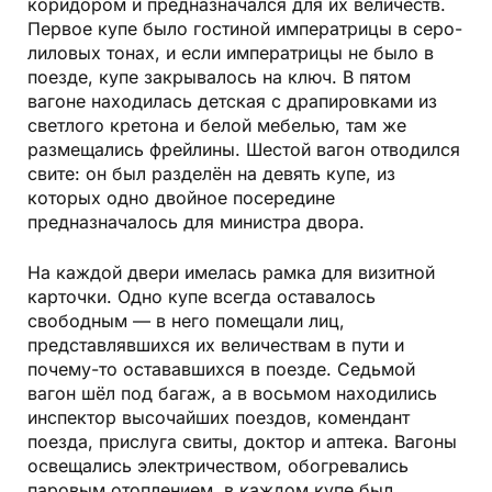
коридором и предназначался для их величеств.
Первое купе было гостиной императрицы в серо-
лиловых тонах, и если императрицы не было в
поезде, купе закрывалось на ключ. В пятом
вагоне находилась детская с драпировками из
светлого кретона и белой мебелью, там же
размещались фрейлины. Шестой вагон отводился
свите: он был разделён на девять купе, из
которых одно двойное посередине
предназначалось для министра двора.
На каждой двери имелась рамка для визитной
карточки. Одно купе всегда оставалось
свободным — в него помещали лиц,
представлявшихся их величествам в пути и
почему-то остававшихся в поезде. Седьмой
вагон шёл под багаж, а в восьмом находились
инспектор высочайших поездов, комендант
поезда, прислуга свиты, доктор и аптека. Вагоны
освещались электричеством, обогревались
паровым отоплением, в каждом купе был