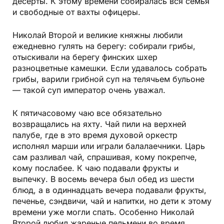
десерты. К этому времени собиралась вся семья
и свободные от вахты офицеры.
Николай Второй и великие княжны любили
ежедневно гулять на берегу: собирали грибы,
отыскивали на берегу финских шхер
разноцветные камешки. Если удавалось собрать
грибы, варили грибной суп на телячьем бульоне
— такой суп император очень уважал.
К пятичасовому чаю все обязательно
возвращались на яхту. Чай пили на верхней
палубе, где в это время духовой оркестр
исполнял марши или играли балалаечники. Царь
сам разливал чай, спрашивая, кому покрепче,
кому послабее. К чаю подавали фрукты и
выпечку. В восемь вечера был обед из шести
блюд, а в одиннадцать вечера подавали фрукты,
печенье, сэндвичи, чай и напитки, но дети к этому
времени уже могли спать. Особенно Николай
Второй любил жареные пельмени во время