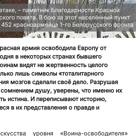
атаке, – памятник Благодарности Красной
кого повята. В бою за этот населённый пункт
и 452 красноармейца 1-го Белорусского фронта
Красная армия освободила Европу от
годня в некоторых странах бывшего
оинам видят не жертвенность целого
олько лишь символы «тоталитарного
ия мозгов сделали своё дело. Разрушая
 сомнением душу, уверены, что именно их
сть истина. И переписывают историю,
ся в их представления о правде и
кусства уровня «Воина-освободителя»