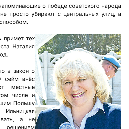
, напоминающие о победе советского народа
не просто убирают с центральных улиц, а
способом.
ь примет тех
еста Наталия
од.
то в закон о
) сейм внёс
ют местные
том числе и
вшим Польшу
 Ильницкая
овать, а не
 решением