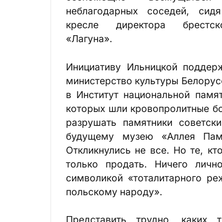
неблагодарных соседей, сид
кресле директора брестс
«Лагуна».
Инициативу Ильницкой подде
министерство культуры Белорус
в Институт национальной памя
которых шли кровопролитные бо
разрушать памятники советск
будущему музею «Аллея Пам
Откликнулись не все. Но те, к
только продать. Ничего личн
символикой «тоталитарного ре
польскому народу».
Представить трудно, каких 