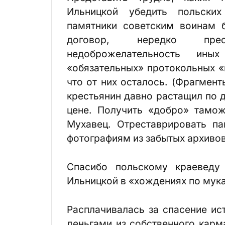
Ильницкой убедить польских
памятники советским воинам б
договор, нередко прео
недоброжелательность ин
«обязательных» протокольных «
что от них осталось. (Фрагмен
крестьянин давно растащил по 
цене. Получить «добро» тамож
Мухавец. Отреставрировать па
фотографиям из забытых архивов
Спасибо польскому краеведу
Ильницкой в «хождениях по мук
Расплачивалась за спасение ис
деньгами из собственного карм