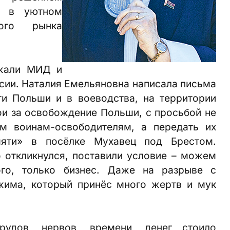
я в уютном
кого рынка
ржали МИД и
сии. Наталия Емельяновна написала письма
ти Польши и в воеводства, на территории
и за освобождение Польши, с просьбой не
им воинам-освободителям, а передать их
яти» в посёлке Мухавец под Брестом.
то откликнулся, поставили условие – можем
ого, только бизнес. Даже на разрыве с
жима, который принёс много жертв и мук
трудов, нервов, времени, денег стоило