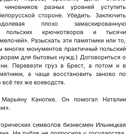
 чиновников разных уровней уступить
елорусской стороне. Убедить. Заключить
долевая плохо замаскированную
ых польских крючкотворов и тысячи
мелочей». Разыскать эти памятники или то,
ты многих монументов практичный польский
дворам для бытовых нужд.) Договориться о
ни. Перевезти груз в Брест, а потом и в
мятники, а чаще восстановить заново по
 всё тех же воеводств.
 Марьяну Канопке. Он помогал Наталии
ам».
торических символов бизнесмен Ильницкая
ана. Ни рубля не попросила у государства.