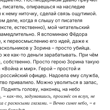
ы, писатель, опираешься на наследие
 к нему ниточку, сделай связь ощутимой.
ом деле, когда я слышу от писателя
ексте, естественно), мой читательский
езамедлительно. Я вспоминаю Фёдора
е, к переосмыслению его идей, даже к
аскольников у Зорина – просто убийца.
о же как-то деньги зарабатывать. При чём
м, собственно. Просто герою Зорина такую
а «Война и мир». Герой – простой и
 российский офицер. Надоела ему служба,
ство привалило. Можно уволиться в запас,
. Поднять голову, наконец, на небо
, – как-то, задумавшись, произнёс он вслух, не
 с раскосыми глазами. – Вечно синее небо, – в
кую бороду».