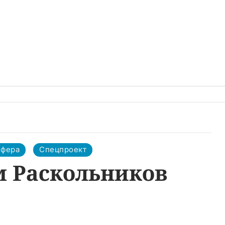
сфера
Спецпроект
м Раскольников