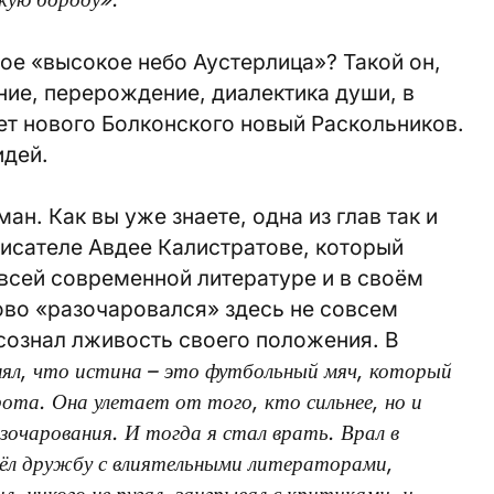
ное «высокое небо Аустерлица»? Такой он,
ние, перерождение, диалектика души, в
ает нового Болконского новый Раскольников.
идей.
н. Как вы уже знаете, одна из глав так и
 писателе Авдее Калистратове, который
 всей современной литературе и в своём
лово «разочаровался» здесь не совсем
сознал лживость своего положения. В
нял, что истина – это футбольный мяч, который
та. Она улетает от того, кто сильнее, но и
азочарования. И тогда я стал врать. Врал в
авёл дружбу с влиятельными литераторами,