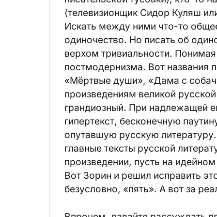
(телевизионщик Сидор Куляш или
Искать между ними что-то общее
одиночество. Но писать об один
верхом тривиальности. Понимая 
постмодернизма. Вот названия п
«Мёртвые души», «Дама с собачк
произведениям великой русской 
грандиозный. При надлежащей е
гипертекст, бесконечную паутин
опутавшую русскую литературу.
главные тексты русской литера
произведении, пусть на идейном 
Вот Зорин и решил исправить эт
безусловно, «пять». А вот за р
Впрочем, давайте рассуждать п