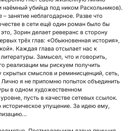
 наёмный убийца под ником Раскольников).
 – занятие неблагодарное. Разве что
очестве в сети ещё один роман было бы
это, Зорин делает реверанс в сторону
ервых трёх глав: «Обыкновенная история»,
ой». Каждая глава отсылает нас к
литературы. Замысел, что и говорить,
го реализации мы рискуем получить
у скрытых смыслов и реминисценций, сеть,
 Лично я не припомню попыток объединить
туры в одном художественном
уровне, пусть в качестве сетевых ссылок.
о историческое упущение. За идею ему,
еализацию…
редметно. Постмодернизм давно приучил