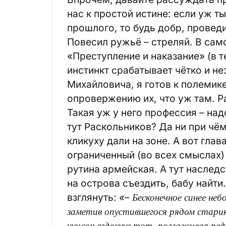
нас к простой истине: если уж т
прошлого, то будь добр, проведи
Повесил ружьё – стреляй. В сам
«Преступление и наказание» (в т
инстинкт срабатывает чётко и н
Михайловича, я готов к полемик
опровержению их, что уж там. Р
Такая уж у него профессия – над
тут Раскольников? Да ни при чё
кликуху дали на зоне. А вот глав
ограниченный (во всех смыслах)
рутина армейская. А тут наслед
на острова съездить, бабу найти
взглянуть:
«– Бесконечное синее небо
заметив опустившегося рядом старика
унисон вздохнул тот, поглаживая ред