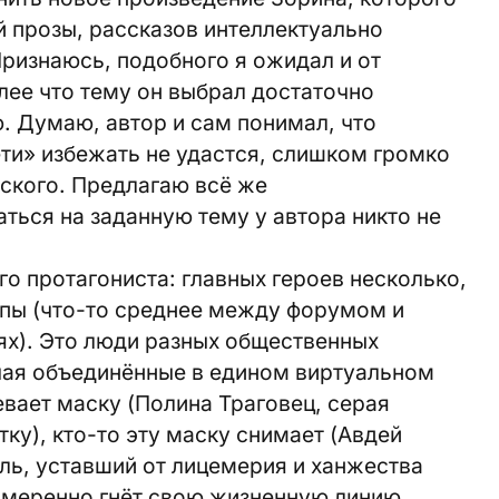
й прозы, рассказов интеллектуально
ризнаюсь, подобного я ожидал и от
лее что тему он выбрал достаточно
ю. Думаю, автор и сам понимал, что
ти» избежать не удастся, слишком громко
ского. Предлагаю всё же
ться на заданную тему у автора никто не
о протагониста: главных героев несколько,
ппы (что-то среднее между форумом и
ях). Это люди разных общественных
учая объединённые в едином виртуальном
евает маску (Полина Траговец, серая
ку), кто-то эту маску снимает (Авдей
ль, уставший от лицемерия и ханжества
намеренно гнёт свою жизненную линию