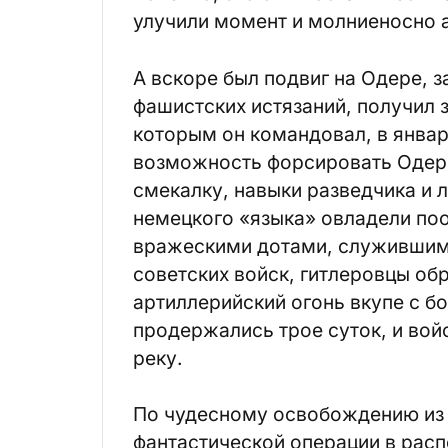
улучили момент и молниеносно а
А вскоре был подвиг на Одере, 
фашистских истязаний, получил 
которым он командовал, в январ
возможность форсировать Одер.
смекалку, навыки разведчика и 
немецкого «языка» овладели по
вражескими дотами, служившим
советских войск, гитлеровцы об
артиллерийский огонь вкупе с б
продержались трое суток, и вой
реку.
По чудесному освобождению из 
фантастической операции в рас