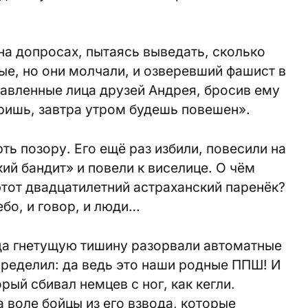
на допросах, пытаясь выведать, сколько
ые, но они молчали, и озверевший фашист в
авленные лица друзей Андрея, бросив ему
оришь, завтра утром будешь повешен».
ть позору. Его ещё раз избили, повесили на
ий бандит» и повели к виселице. О чём
этот двадцатилетний астраханский паренёк?
ебо, и говор, и люди…
гда гнетущую тишину разорвали автоматные
ределил: да ведь это наши родные ППШ! И
рый сбивал немцев с ног, как кегли.
 воле бойцы из его взвода, которые