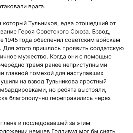
таковали врага.
за который Тульников, едва отошедший от
звание Героя Советского Союза. Взвод,
е 1945 года обеспечил советским войскам
 Для этого пришлось проявить солдатскую
личное мужество. Когда они с помощью
очерёдно тремя ранее неприступными
и главной помехой для наступавших
рушили на взвод Тульникова яростный
омбардировками, но ребята выстояли,
ска благополучно переправились через
плена и последовавшей за этим
положении немцев Голливуд мог бы снять