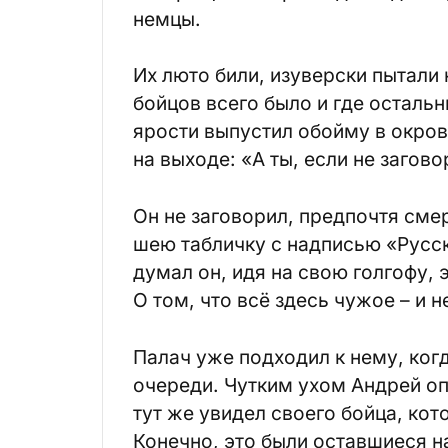
немцы.
Их люто били, изуверски пытали 
бойцов всего было и где остальн
ярости выпустил обойму в окров
на выходе: «А ты, если не загов
Он не заговорил, предпочтя смер
шею табличку с надписью «Русск
думал он, идя на свою голгофу, 
О том, что всё здесь чужое – и н
Палач уже подходил к нему, ко
очереди. Чутким ухом Андрей оп
тут же увидел своего бойца, кото
Конечно, это были оставшиеся на