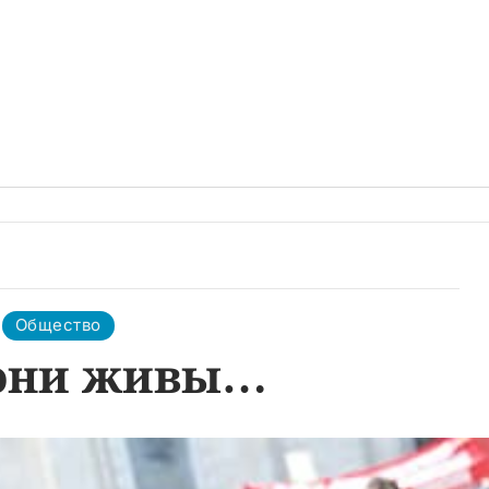
Общество
они живы…