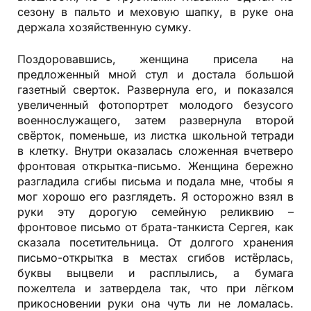
сезону в пальто и меховую шапку, в руке она
держала хозяйственную сумку.
Поздоровавшись, женщина присела на
предложенный мной стул и достала большой
газетный сверток. Развернула его, и показался
увеличенный фотопортрет молодого безусого
военно­служащего, затем развернула второй
свёрток, поменьше, из листка школьной тетради
в клетку. Внутри оказалась сложенная вчетверо
фронтовая открытка-письмо. Женщина бережно
разгладила сгибы письма и подала мне, чтобы я
мог хорошо его разглядеть. Я осторожно взял в
руки эту дорогую семейную реликвию –
фронтовое письмо от брата-танкиста Сергея, как
сказала посетительница. От долгого хранения
письмо-открытка в местах сгибов истёрлась,
буквы выцвели и расплылись, а бумага
пожелтела и затвердела так, что при лёгком
прикосновении руки она чуть ли не ломалась.