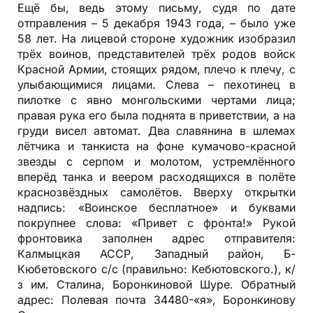
Ещё бы, ведь этому письму, судя по дате
отправления – 5 декабря 1943 года, – было уже
58 лет. На лицевой стороне художник изобразил
трёх воинов, представителей трёх родов войск
Красной Армии, стоящих рядом, плечо к плечу, с
улыбающимися лицами. Слева – пехотинец в
пилотке с явно монгольскими чертами лица;
правая рука его была поднята в приветствии, а на
груди висел автомат. Два славянина в шлемах
лётчика и танкиста на фоне кумачово-красной
звезды с серпом и молотом, устремлённого
вперёд танка и веером расходящихся в полёте
краснозвёздных самолётов. Вверху открытки
надпись: «Воинское бесплатное» и буквами
покрупнее слова: «Привет с фронта!» Рукой
фронтовика заполнен адрес отправителя:
Калмыцкая АССР, Западный район, Б-
Кюбетовского с/с (правильно: Кебютовского.), к/
з им. Сталина, Боронкиновой Шуре. Обратный
адрес: Полевая почта 34480-«я», Боронкинову