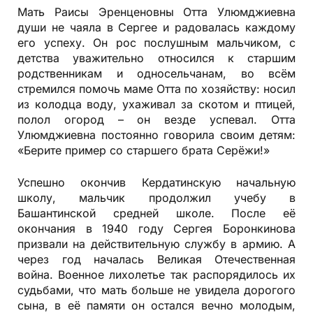
Мать Раисы Эренценовны Отта Улюмджиевна
души не чаяла в Сергее и радовалась каждому
его успеху. Он рос послушным мальчиком, с
детства уважительно относился к старшим
родственникам и односельчанам, во всём
стремился помочь маме Отта по хозяйству: носил
из колодца воду, ухаживал за скотом и птицей,
полол огород – он везде успевал. Отта
Улюмджиевна постоянно говорила своим детям:
«Берите пример со старшего брата Серёжи!»
Успешно окончив Кердатинскую начальную
школу, мальчик продолжил учебу в
Башантинской средней школе. После её
окончания в 1940 году Сергея Боронкинова
призвали на действительную службу в армию. А
через год началась Великая Отечественная
война. Военное лихолетье так распорядилось их
судьбами, что мать больше не увидела дорогого
сына, в её памяти он остался вечно молодым,