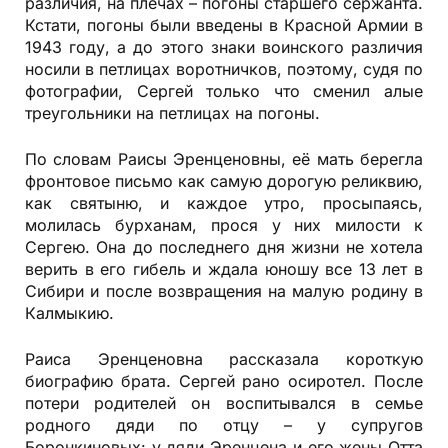
различия, на плечах – погоны старшего сержанта.
Кстати, погоны были введены в Красной Армии в
1943 году, а до этого знаки воинского различия
носили в петлицах воротничков, поэтому, судя по
фотографии, Сергей только что сменил алые
треугольники на петлицах на погоны.
По словам Раисы Эренценовны, её мать берегла
фронтовое письмо как самую дорогую реликвию,
как святыню, и каждое утро, просыпаясь,
молилась бурханам, прося у них милости к
Сергею. Она до последнего дня жизни не хотела
верить в его гибель и ждала юношу все 13 лет в
Сибири и после возвращения на малую родину в
Калмыкию.
Раиса Эренценовна рассказала короткую
биографию брата. Сергей рано осиротел. После
потери родителей он воспитывался в семье
родного дяди по отцу – у супругов
Боронкиновых: у дяди Эренцена и его жены Отта