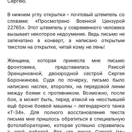
Сергею.
В нижнем углу открытки – почтовый штемпель со
словами: «Просмотрено Военной Цензурой
22765». Этот штемпель у современного человека
вызывает некоторое недоумение. Ведь письмо не
запечатано в конверт, а написано открытым
текстом на открытке, читай кому не лень!
Женщина, которая принесла мне письмо
фронтовика, представилась Раисой
Эренценовной, двоюродной сестрой Сергея
Боронкинова. Судя по почерку, письмо было
написано наспех, второпях, на передовой линии
между боями с противником. Возможно, после
боя, а может быть, перед атакой на неостывшей
ещё броне боевой машины – легендарного танка
«Т-34». Для полного восстановления текста
письма мне пришлось обратиться в специальную
фотолабораторию, которая успешно справилась
с этой работой. Вот что писал Сергей (мы