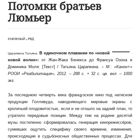
Потомки братьев
Люмьер
КНИЖНЫЙ
РЯД
В одиночном плавании по «новой
Царапкина Татьяна.
новой волне»:
от Жан-Жака Бенекса до Франсуа Озона и
Доминика Моля: [Текст] / Татьяна Царапкина. –
М.: «Канон+»
РООИ «Реабилитация», 2012. – 288 с. + 32 с. цв. вкл. – 1000
экз.
За последнюю четверть века французское кино под натиском
продукции Голливуда, наводняющего мировые экраны с
кроличьей плодовитостью, если и не отошло на задний план, то
утратило передовые позиции. Между тем на родине десятой
музы постепенно сформировалась генерация кинорежиссёров,
сумевших ощутить специфику своего времени, изменения,
происходящие в судьбоносных общественных процессах. Для