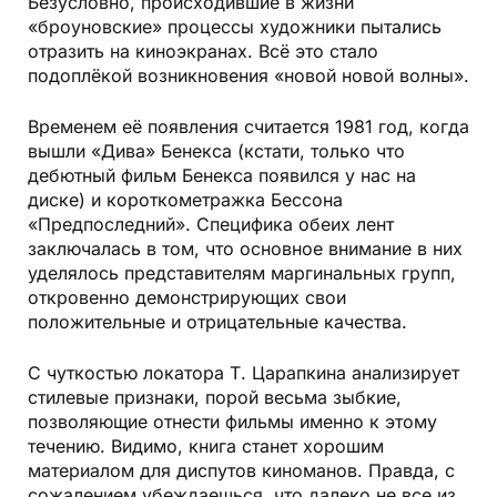
Безусловно, происходившие в жизни
«броуновские» процессы художники пытались
отразить на киноэкранах. Всё это стало
подоплёкой возникновения «новой новой волны».
Временем её появления считается 1981 год, когда
вышли «Дива» Бенекса (кстати, только что
дебютный фильм Бенекса появился у нас на
диске) и короткометражка Бессона
«Предпоследний». Специфика обеих лент
заключалась в том, что основное внимание в них
уделялось представителям маргинальных групп,
откровенно демонстрирующих свои
положительные и отрицательные качества.
С чуткостью локатора Т. Царапкина анализирует
стилевые признаки, порой весьма зыбкие,
позволяющие отнести фильмы именно к этому
течению. Видимо, книга станет хорошим
материалом для диспутов киноманов. Правда, с
сожалением убеждаешься, что далеко не все из