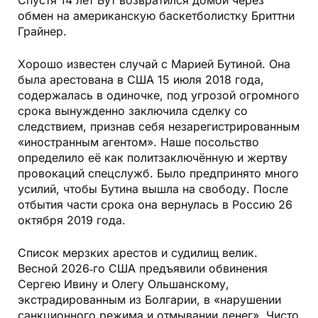
Спустя 14 лет Бут возвратился домой через
обмен на американскую баскетболистку Бриттни
Грайнер.
Хорошо известен случай с Марией Бутиной. Она
была арестована в США 15 июля 2018 года,
содержалась в одиночке, под угрозой огромного
срока вынужденно заключила сделку со
следствием, признав себя незарегистрированным
«иностранным агентом». Наше посольство
определило её как политзаключённую и жертву
провокаций спецслужб. Было предпринято много
усилий, чтобы Бутина вышла на свободу. После
отбытия части срока она вернулась в Россию 26
октября 2019 года.
Список мерзких арестов и судилищ велик.
Весной 2026‑го США предъявили обвинения
Сергею Ивину и Олегу Ольшанскому,
экстрадированным из Болгарии, в «нарушении
санкционного режима и отмывании денег». Чисто