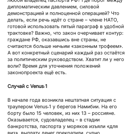
любой владелец паспорта РФ? Где порог между
дипломатическим давлением, силовой
демонстрацией и полноценной операцией? Что
делать, если речь идёт о стране – члене НАТО,
готовой использовать пятый параграф в удобной
трактовке? Важно, что закон очерчивает контур:
граждане РФ, оказавшись вне страны, не
считаются больше ничьим «законным трофеем».
А вот конкретный сценарий каждый раз остаётся
за политическим руководством. Хватит ли у него
воли? Время для уточнения положений
законопроекта ещё есть.
Случай с Venus‑1
В начале года возникла нештатная ситуация с
траулером Venus‑1 у берегов Намибии. На его
борту было 15 человек, из них 13 – россияне.
Оказывается, судовладелец – в стадии
банкротства, паспорта у моряков изъяли «для
виз», выплату денег прекратили, судно