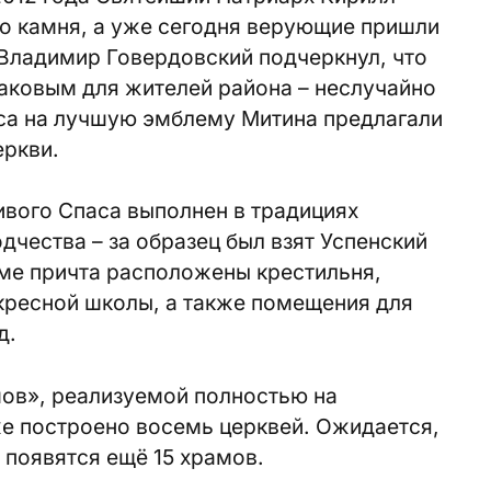
го камня, а уже сегодня верующие пришли
Владимир Говердовский подчеркнул, что
аковым для жителей района – неслучайно
са на лучшую эмблему Митина предлагали
еркви.
вого Спаса выполнен в традициях
дчества – за образец был взят Успенский
оме причта расположены крестильня,
кресной школы, а также помещения для
д.
ов», реализуемой полностью на
же построено восемь церквей. Ожидается,
е появятся ещё 15 храмов.