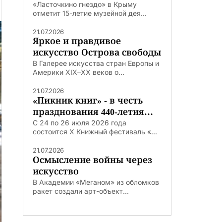
«Ласточкино гнездо» в Крыму
отметит 15-летие музейной дея...
21.07.2026
Яркое и правдивое
искусство Острова свободы
В Галерее искусства стран Европы и
Америки XIX–XX веков о...
21.07.2026
«Пикник книг» - в честь
празднования 440-летия
Тюмени
С 24 по 26 июля 2026 года
состоится X Книжный фестиваль «...
21.07.2026
Осмысление войны через
искусство
В Академии «Меганом» из обломков
ракет создали арт-объект...