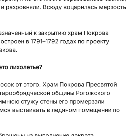
 и разровняли. Всюду воцарилась мерзость
азначенный к закрытию храм Покрова
остроен в 1791–1792 годах по проекту
акова.
это лихолетье?
лосок от этого. Храм Покрова Пресвятой
старообрядческой общины Рогожского
зимнюю стужу стены его промерзали
имся выстаивать в ледяном помещении по
 брошены на выполнение декрета