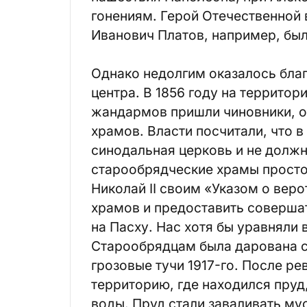
гонениям. Герой Отечественной 
Иванович Платов, например, бы
Однако недолгим оказалось бла
центра. В 1856 году на террито
жандармов пришли чиновники, он
храмов. Власти посчитали, что 
синодальная церковь и не должн
старообрядческие храмы простоя
Николай II своим «Указом о вер
храмов и предоставить соверша
на Пасху. Нас хотя бы уравняли
Старообрядцам была дарована с
грозовые тучи 1917-го. После ре
территорию, где находился пруд
воды. Пруд стали заваливать мус