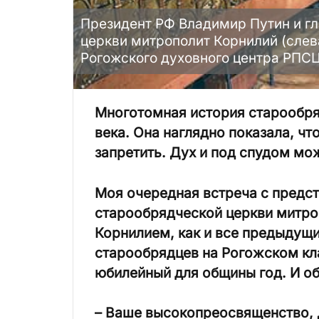
Президент РФ Владимир Путин и г
церкви митрополит Корнилий (слев
Рогожского духовного центра РПСЦ
Многотомная история старообря
века. Она наглядно показала, что
запретить. Дух и под спудом мо
Моя очередная встреча с предс
старообрядческой церкви митро
Корнилием, как и все предыдущи
старообрядцев на Рогожском кла
юбилейный для общины год. И об
– Ваше высокопреосвященство,