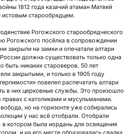
войны 1812 года казачий атаман Матвей
л истовым старообрядцем.
годенствие Рогожского старообрядческого
рию Рогожского посёлка в сопровождении
и закрыли на замки и опечатали алтари
в России должна существовать только одна
о быть никаких староверов. 50 лет
ли закрытыми, и только в 1905 году
отерпимости» повелел распечатать алтари
ть в них церковные службы. Это произошло
 в правах с католиками и мусульманами.
вобода, но на горизонте уже собирались
волюции у нас всё отобрали. Отобрали
, в котором была иордань для освящения
ором, и на его месте образовалась свалка,