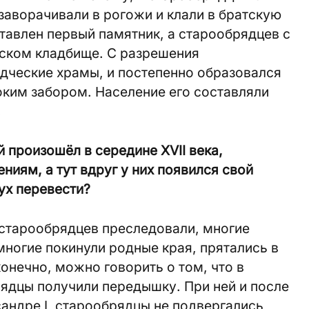
 заворачивали в рогожи и клали в братскую
ставлен первый памятник, а старообрядцев с
жском кладбище. С разрешения
дческие храмы, и постепенно образовался
оким забором. Население его составляли
.
 произошёл в середине XVII века,
ниям, а тут вдруг у них появился свой
ух перевести?
 старообрядцев преследовали, многие
ногие покинули родные края, прятались в
конечно, можно говорить о том, что в
рядцы получили передышку. При ней и после
андре I, старообрядцы не подвергались