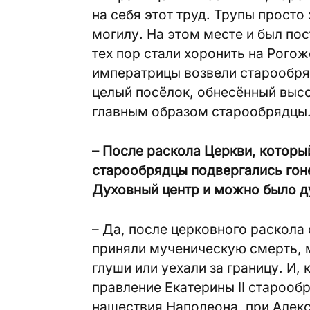
на себя этот труд. Трупы просто
могилу. На этом месте и был по
тех пор стали хоронить на Рого
императрицы возвели старообря
целый посёлок, обнесённый выс
главным образом старообрядцы
– После раскола Церкви, который
старообрядцы подвергались гоне
Духовный центр и можно было д
– Да, после церковного раскола
приняли мученическую смерть, м
глуши или уехали за границу. И, 
правление Екатерины II старооб
нашествия Наполеона, при Алекс