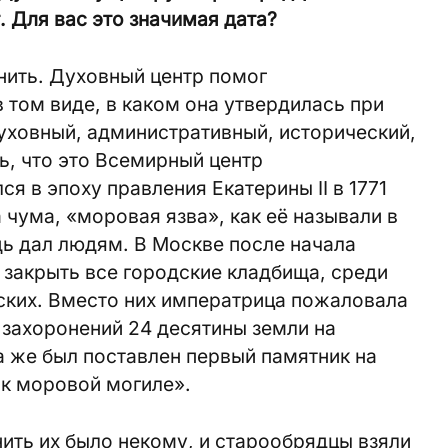
. Для вас это значимая дата?
нить. Духовный центр помог
 том виде, в каком она утвердилась при
уховный, административный, исторический,
ь, что это Всемирный центр
я в эпоху правления Екатерины II в 1771
 чума, «моровая язва», как её называли в
ь дал людям. В Москве после начала
закрыть все городские кладбища, среди
ских. Вместо них императрица пожаловала
захоронений 24 десятины земли на
а же был поставлен первый памятник на
к моровой могиле».
ить их было некому, и старообрядцы взяли