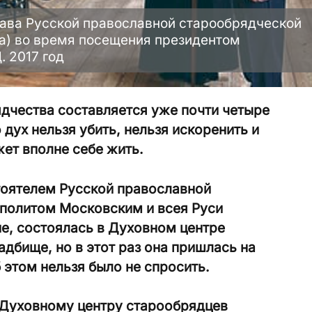
лава Русской православной старообрядческой
а) во время посещения президентом
. 2017 год
дчества составляется уже почти четыре
 дух нельзя убить, нельзя искоренить и
жет вполне себе жить.
тоятелем Русской православной
политом Московским и всея Руси
е, состоялась в Духовном центре
дбище, но в этот раз она пришлась на
 этом нельзя было не спросить.
 Духовному центру старообрядцев