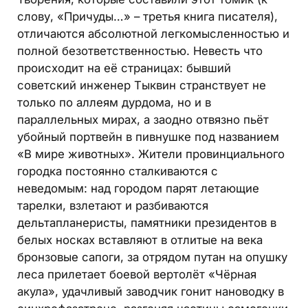
слову, «Причуды…» – третья книга писателя),
отличаются абсолютной легкомысленностью и
полной безответственностью. Невесть что
происходит на её страницах: бывший
советский инженер Тыквин странствует не
только по аллеям дурдома, но и в
параллельных мирах, а заодно отвязно пьёт
убойный портвейн в пивнушке под названием
«В мире животных». Жители провинциального
городка постоянно сталкиваются с
неведомым: над городом парят летающие
тарелки, взлетают и разбиваются
дельтапланеристы, памятники президентов в
белых носках вставляют в отлитые на века
бронзовые сапоги, за отрядом путан на опушку
леса прилетает боевой вертолёт «Чёрная
акула», удачливый заводчик гонит нановодку в