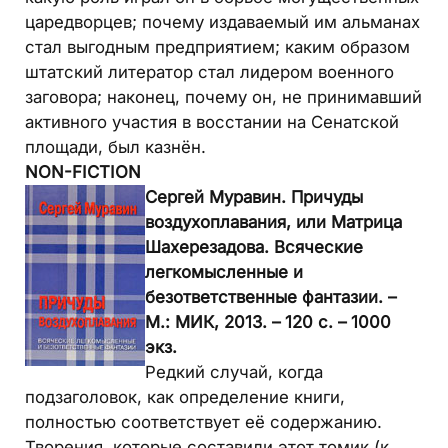
царедворцев; почему издаваемый им альманах
стал выгодным предприятием; каким образом
штатский литератор стал лидером военного
заговора; наконец, почему он, не принимавший
активного участия в восстании на Сенатской
площади, был казнён.
NON-FICTION
Сергей Муравин. Причуды
воздухоплавания, или Матрица
Шахерезадова. Всяческие
легкомысленные и
безответственные фантазии. –
М.: МИК, 2013. – 120 с. – 1000
экз.
Редкий случай, когда
подзаголовок, как определение книги,
полностью соответствует её содержанию.
Творения, которые составили этот томик (к