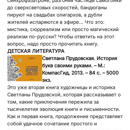
синхрофазатроне, разгоняя частицы самогонки
до сверхсветовых скоростей, бандюганы
пируют на свадьбах олигархов, а дубли
жителей испаряются в эфире… Что это:
мистика, сюрреализм или просто магический
реализм по-русски? Чтобы ответить на этот
вопрос, надо просто прочитать книгу.
ДЕТСКАЯ ЛИТЕРАТУРА
Светлана Прудовская. История
букв своими руками. – М.:
КомпасГид, 2013. – 84 с. – 5000
экз.
Это уже вторая книга художницы и историка
Светланы Прудовской, которая рассказывает о
том, какие приключения пережила за
тысячелетия эволюция книги и письменности.
Как и первая книга, продолжение представляет
собой удачное сочетание простого и