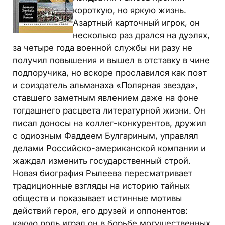
короткую, но яркую жизнь.
Азартный карточный игрок, он
несколько раз дрался на дуэлях,
за четыре года военной службы ни разу не
получил повышения и вышел в отставку в чине
подпоручика, но вскоре прославился как поэт
и соиздатель альманаха «Полярная звезда»,
ставшего заметным явлением даже на фоне
тогдашнего расцвета литературной жизни. Он
писал доносы на коллег-конкурентов, дружил
с одиозным Фаддеем Булгариным, управлял
делами Российско-американской компании и
жаждал изменить государственный строй.
Новая биография Рылеева пересматривает
традиционные взгляды на историю тайных
обществ и показывает истинные мотивы
действий героя, его друзей и оппонентов:
какую роль играл он в борьбе могущественных