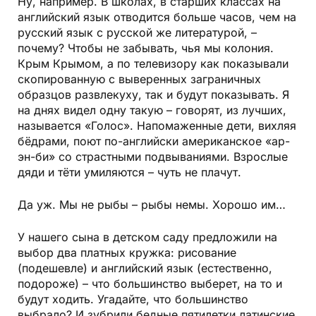
Ну, например. В школах, в старших классах на
английский язык отводится больше часов, чем на
русский язык с русской же литературой, –
почему? Чтобы не забывать, чья мы колония.
Крым Крымом, а по телевизору как показывали
скопированную с выверенных заграничных
образцов развлекуху, так и будут показывать. Я
на днях видел одну такую – говорят, из лучших,
называется «Голос». Напомаженные дети, вихляя
бёдрами, поют по-английски американское «ар-
эн-би» со страстными подвываниями. Взрослые
дяди и тёти умиляются – чуть не плачут.
Да уж. Мы не рыбы – рыбы немы. Хорошо им…
У нашего сына в детском саду предложили на
выбор два платных кружка: рисование
(подешевле) и английский язык (естественно,
подороже) – что большинство выберет, на то и
будут ходить. Угадайте, что большинство
выбрало? И зубрили бедные пятилетки латинские