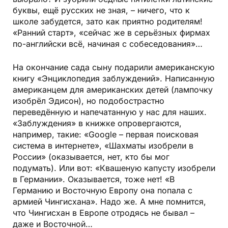
буквы, ещё русских не зная, – ничего, что к
школе забудется, зато как приятно родителям!
«Ранний старт», «сейчас же в серьёзных фирмах
по-английски всё, начиная с собеседования»…
На окончание сада сыну подарили американскую
книгу «Энциклопедия заблуждений». Написанную
американцем для американских детей (лампочку
изобрёл Эдисон), но подобострастно
переведённую и напечатанную у нас для наших.
«Заблуждения» в книжке опровергаются,
например, такие: «Google – первая поисковая
система в интернете», «Шахматы изобрели в
России» (оказывается, нет, кто бы мог
подумать). Или вот: «Квашеную капусту изобрели
в Германии». Оказывается, тоже нет! «В
Германию и Восточную Европу она попала с
армией Чингисхана». Надо же. А мне помнится,
что Чингисхан в Европе отродясь не бывал –
даже и Восточной…