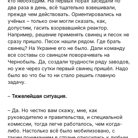
кто необходим. На первых порах заседали по
два раза в день, всё тщательно взвешивали,
прежде чем действовать. Ориентировались на
учёных – только они могли сказать, как,
допустим, гасить взорвавшийся реактор.
Например, решение применять свинец и песок не
сразу пришло. Песок нашли рядом. Где брать
свинец? На Украине его не было. Дали команду
все составы со свинцом поворачивать на
Чернобыль. Да, создали трудности ряду заводов,
но уже через сутки первый свинец пришёл. Надо
было во что бы то ни стало решить главную
задачу.
–
Тяжелейшая ситуация.
– Да. Но честно вам скажу, мне, как
руководителю и правительства, и специальной
комиссии, тогда легче работалось, чем когда-
либо. Настолько всё было мобилизовано, с
таким пониманием в стране относились к любым