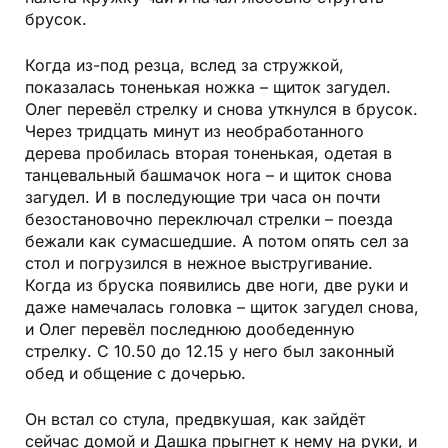
брусок.
Когда из-под резца, вслед за стружкой,
показалась тоненькая ножка – щиток загудел.
Олег перевёл стрелку и снова уткнулся в брусок.
Через тридцать минут из необработанного
дерева пробилась вторая тоненькая, одетая в
танцевальный башмачок нога – и щиток снова
загудел. И в последующие три часа он почти
безостановочно переключал стрелки – поезда
бежали как сумасшедшие. А потом опять сел за
стол и погрузился в нежное выстругивание.
Когда из бруска появились две ноги, две руки и
даже намечалась головка – щиток загудел снова,
и Олег перевёл последнюю дообеденную
стрелку. С 10.50 до 12.15 у него был законный
обед и общение с дочерью.
Он встал со стула, предвкушая, как зайдёт
сейчас домой и Дашка прыгнет к нему на руки, и