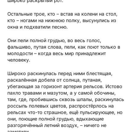
широко раскрытый рот.
Остальные трое, кто – встав на колени на стол,
кто – ногами на нижнюю полку, высунулись из
окна и подхватили песню.
Они пели полной грудью, во весь голос,
фальшиво, путая слова, пели, как поют только в
молодости – когда весь мир принадлежит
человеку.
Широко раскинулась перед ними блестящая,
раскалённая добела от солнца, путаная,
убегающая за горизонт артерия рельсов. Истово
пахло травами и мазутом, а у самой обочины,
там, где, пробившись сквозь шпалы, раскинулась
россыпь полевых цветов, распростёрлось на
рельсах что-то страшное, ещё пульсирующее, но
они, поющие полной грудью, вдыхающие
разгорячённый летний воздух, – ничего не
заметили.