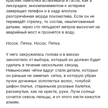
красная лампочка вспыхивала и гасла, как в
лихорадке; аккомпанементом к истерике
заверещал телефон и в кадр вползла
разгорячённая морда локомотива. Если он не
переведёт стрелку, то состав, нашпигованный
детьми, через сто пятьдесят метров выскочит на
аварийный мост и грохнется в воду.
Носок. Пятка. Носок. Пятка.
У него закружилась голова и в висках
заколотило от выбора, который он должен будет
сделать в течение нескольких секунд.
Невыносимо чётки вдруг стали детали, которых
он раньше не замечал: сетка, в которую убран
пучок дочкиных золотистых волос, голубой
шифон платья, старенькие розовые балетки,
раскинутые, как на кресте, руки. Лучи солнца
сочатся сквозь пальцы, и от этого кисти кажутся
алыми.