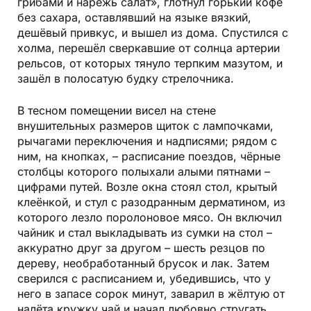
грибами и нарежь салат», глотнул горький кофе
без сахара, оставлявший на языке вязкий,
дешёвый привкус, и вышел из дома. Спустился с
холма, перешёл сверкавшие от солнца артерии
рельсов, от которых тянуло терпким мазутом, и
зашёл в полосатую будку стрелочника.
В тесном помещении висел на стене
внушительных размеров щиток с лампочками,
рычагами переключения и надписями; рядом с
ним, на кнопках, – расписание поездов, чёрные
столбцы которого полыхали алыми пятнами –
цифрами путей. Возле окна стоял стол, крытый
клеёнкой, и стул с разодранным дерматином, из
которого лезло поролоновое мясо. Он включил
чайник и стал выкладывать из сумки на стол –
аккуратно друг за другом – шесть резцов по
дереву, необработанный брусок и лак. Затем
сверился с расписанием и, убедившись, что у
него в запасе сорок минут, заварил в жёлтую от
налёта кружку чай и начал любовно стругать