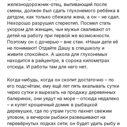
железнодорожник-отец, выпивающий после
смены, должен был сдать глухонемого ребёнка в
детдом, как только сбежала жена, а он – не сдал.
Нехорошо разрушил стереотип. Посмел стать
укором для женщин, чьи мужья сваливают от
детей на работу при первой же возможности.
Поэтому он с дочерью – вне стаи. «Наши дети её
не понимают! Отдайте Дашу в спецшколу и
живите спокойно». А школа для глухонемых
находится в райцентре, в сорока километрах
отсюда. И работы там для него нет.
Когда-нибудь, когда он скопит достаточно – по
его подсчётам, ему ещё лет пять вкалывать сутки
через сутки и вырезать на продажу деревянных
балеринок, они уедут на море – отсюда недалеко
– и купят крошечный домик в рыбацкой
деревушке, где по утрам густо пахнет свежим
уловом, а вечером рыбаки развешивают на
перевёрнутых лодках сети; он будет удить рыбу и