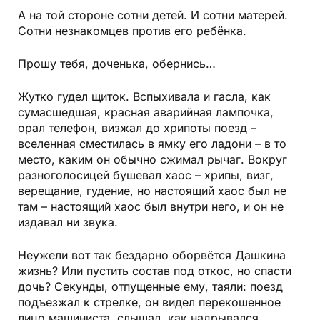
А на той стороне сотни детей. И сотни матерей.
Сотни незнакомцев против его ребёнка.
Прошу тебя, доченька, обернись…
Жутко гудел щиток. Вспыхивала и гасла, как
сумасшедшая, красная аварийная лампочка,
орал телефон, визжал до хрипоты поезд –
вселенная сместилась в ямку его ладони – в то
место, каким он обычно сжимал рычаг. Вокруг
разноголосицей бушевал хаос – хрипы, визг,
верещание, гудение, но настоящий хаос был не
там – настоящий хаос был внутри него, и он не
издавал ни звука.
Неужели вот так бездарно оборвётся Дашкина
жизнь? Или пустить состав под откос, но спасти
дочь? Секунды, отпущенные ему, таяли: поезд
подъезжал к стрелке, он видел перекошенное
лицо машиниста, слышал, как надрывался