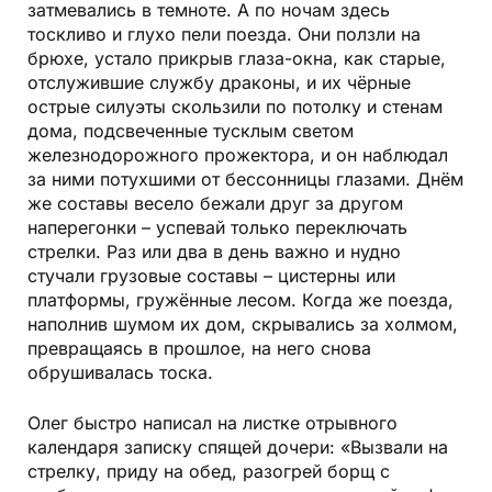
затмевались в темноте. А по ночам здесь
тоскливо и глухо пели поезда. Они ползли на
брюхе, устало прикрыв глаза-окна, как старые,
отслужившие службу драконы, и их чёрные
острые силуэты скользили по потолку и стенам
дома, подсвеченные тусклым светом
железнодорожного прожектора, и он наблюдал
за ними потухшими от бессонницы глазами. Днём
же составы весело бежали друг за другом
наперегонки – успевай только переключать
стрелки. Раз или два в день важно и нудно
стучали грузовые составы – цистерны или
платформы, гружённые лесом. Когда же поезда,
наполнив шумом их дом, скрывались за холмом,
превращаясь в прошлое, на него снова
обрушивалась тоска.
Олег быстро написал на листке отрывного
календаря записку спящей дочери: «Вызвали на
стрелку, приду на обед, разогрей борщ с