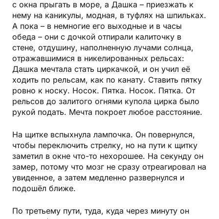
с окна прыгать в море, а Дашка – приезжать к
нему на каникулы, модная, в туфлях на шпильках.
А пока – в немногие его выходные и в часы
обеда – они с дочкой отпирали калиточку в
стене, отдушину, наполненную лучами солнца,
отражавшимися в никелированных рельсах:
Дашка мечтала стать циркачкой, и он учил её
ходить по рельсам, как по канату. Ставить пятку
ровно к носку. Носок. Пятка. Носок. Пятка. От
рельсов до залитого огнями купола цирка было
рукой подать. Мечта покроет любое расстояние.
На щитке вспыхнула лампочка. Он повернулся,
чтобы переключить стрелку, но на пути к щитку
заметил в окне что-то нехорошее. На секунду он
замер, потому что мозг не сразу отреагировал на
увиденное, а затем медленно развернулся и
подошёл ближе.
По третьему пути, туда, куда через минуту он