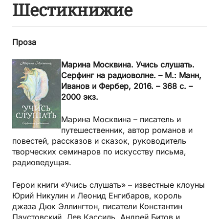
Шестикнижие
Проза
Марина Москвина. Учись слушать.
Серфинг на радиоволне. – М.: Манн,
Иванов и Фербер, 2016. – 368 с. –
2000 экз.
Марина Москвина – писатель и
путешественник, автор романов и
повестей, рассказов и сказок, руководитель
творческих семинаров по искусству письма,
радиоведущая.
Герои книги
«Учись слушать»
– известные клоуны
Юрий Никулин и Леонид Енгибаров, король
джаза Дюк Эллингтон, писатели Константин
Паустовский, Лев Кассиль, Андрей Битов и