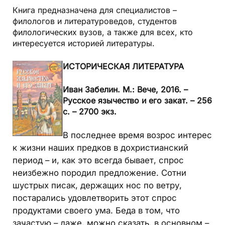
Книга предназначена для специалистов –
филологов и литературоведов, студентов
филологических вузов, а также для всех, кто
интересуется историей литературы.
ИСТОРИЧЕСКАЯ ЛИТЕРАТУРА
Иван Забелин.
М.: Вече, 2016. –
Русское язычество и его закат. –
256
с. – 2700 экз.
В
последнее время возрос интерес
к жизни наших предков в дохристианский
период – и, как это всегда бывает, спрос
неизбежно породил предложение. Сотни
шустрых писак, держащих нос по ветру,
постарались удовлетворить этот спрос
продуктами своего ума. Беда в том, что
зачастую – даже, можно сказать, в основном –