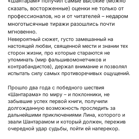
«Шантарам»
получил самые высокие (можно
сказать, восторженные) оценки не только от
профессионалов, но и от читателей – недаром
многотысячные тиражи разошлись почти
мгновенно.
Невероятный сюжет, густо замешанный на
настоящей любви, священной мести и знании тех
сторон жизни, про которые стараются не
упоминать (мир фальшивомонетчиков и
контрабандистов), держал внимание и позволял
испытать силу самых противоречивых ощущений.
Прошло два года с победного шествия
«Шантарама» по миру – и поклонники, не
забывшие успех первой книги, получили
долгожданную возможность проследить за
дальнейшими приключениями Лина, которого и
звали Шантарамом и который должен, пережив
очередной удар судьбы, пойти ей наперекор.