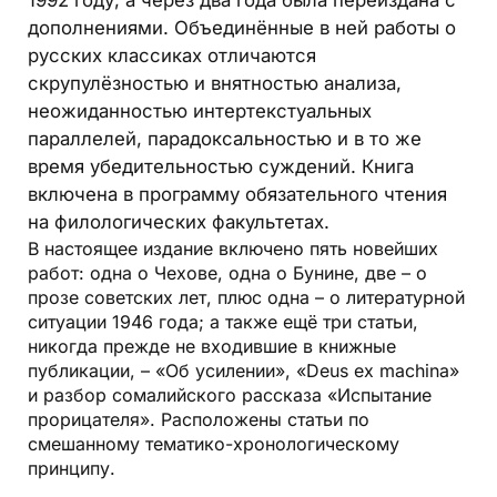
1992 году, а через два года была переиздана с
дополнениями. Объединённые в ней работы о
русских классиках отличаются
скрупулёзностью и внятностью анализа,
неожиданностью интертекстуальных
параллелей, парадоксальностью и в то же
время убедительностью суждений. Книга
включена в программу обязательного чтения
на филологических факультетах.
В настоящее издание включено пять новейших
работ: одна о Чехове, одна о Бунине, две – о
прозе советских лет, плюс одна – о литературной
ситуации 1946 года; а также ещё три статьи,
никогда прежде не входившие в книжные
публикации, – «Об усилении», «Deus ex machina»
и разбор сомалийского рассказа «Испытание
прорицателя». Расположены статьи по
смешанному тематико-хронологическому
принципу.