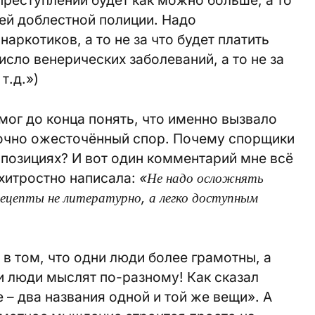
преступлений будет как можно больше, а то
шей доблестной полиции. Надо
ркотиков, а то не за что будет платить
сло венерических заболеваний, а то не за
т.д.»)
мог до конца понять, что именно вызвало
точно ожесточённый спор. Почему спорщики
 позициях? И вот один комментарий мне всё
хитростно написала:
«Не надо осложнять
цепты не литературно, а легко доступным
е в том, что одни люди более грамотны, а
ти люди мыслят по-разному! Как сказал
– два названия одной и той же вещи». А