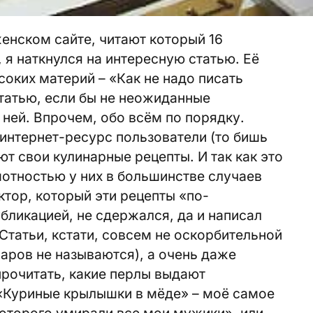
енском сайте, читают который 16
я наткнулся на интересную статью. Её
соких материй – «Как не надо писать
статью, если бы не неожиданные
ней. Впрочем, обо всём по порядку.
 интернет-ресурс пользователи (то бишь
т свои кулинарные рецепты. И так как это
мотностью у них в большинстве случаев
ктор, который эти рецепты «по-
бликацией, не сдержался, да и написал
Статьи, кстати, совсем не оскорбительной
наров не называются), а очень даже
рочитать, какие перлы выдают
 «Куриные крылышки в мёде» – моё самое
оторого умирали все мои мужики», или