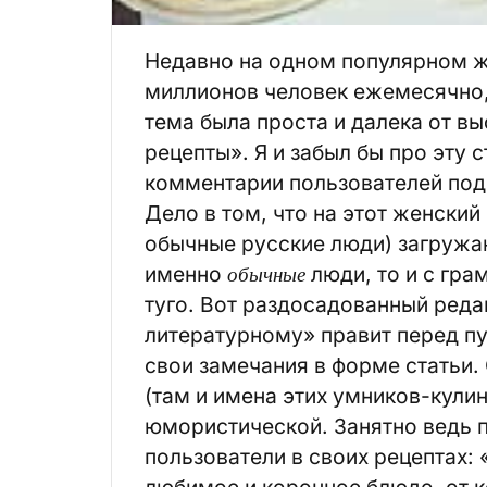
Недавно на одном популярном ж
миллионов человек ежемесячно, 
тема была проста и далека от вы
рецепты». Я и забыл бы про эту 
комментарии пользователей под 
Дело в том, что на этот женский
обычные русские люди) загружаю
именно
обычные
люди, то и с гра
туго. Вот раздосадованный реда
литературному» правит перед пу
свои замечания в форме статьи. 
(там и имена этих умников-кули
юмористической. Занятно ведь п
пользователи в своих рецептах:
любимое и коронное блюдо, от к