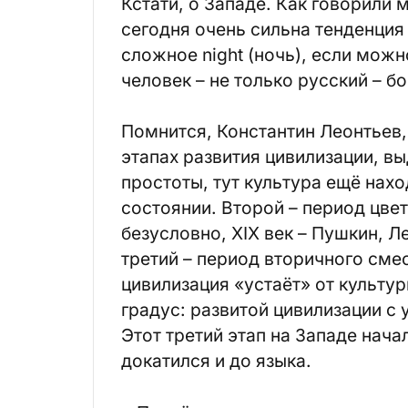
Кстати, о Западе. Как говорили
сегодня очень сильна тенденция
сложное night (ночь), если мож
человек – не только русский – б
Помнится, Константин Леонтьев,
этапах развития цивилизации, в
простоты, тут культура ещё нах
состоянии. Второй – период цве
безусловно, XIX век – Пушкин, 
третий – период вторичного сме
цивилизация «устаёт» от культур
градус: развитой цивилизации с
Этот третий этап на Западе нача
докатился и до языка.