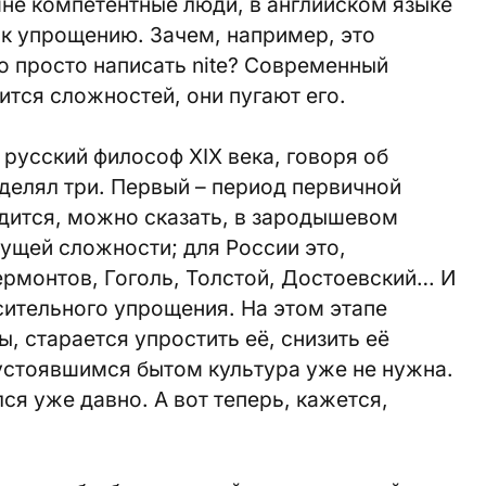
 мне компетентные люди, в английском языке
 к упрощению. Зачем, например, это
но просто написать nite? Современный
оится сложностей, они пугают его.
 русский философ XIX века, говоря об
ыделял три. Первый – период первичной
одится, можно сказать, в зародышевом
тущей сложности; для России это,
Лермонтов, Гоголь, Толстой, Достоевский… И
сительного упрощения. На этом этапе
ы, старается упростить её, снизить её
 устоявшимся бытом культура уже не нужна.
лся уже давно. А вот теперь, кажется,