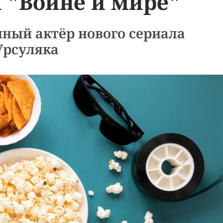
 "Войне и мире"
ный актёр нового сериала
Урсуляка