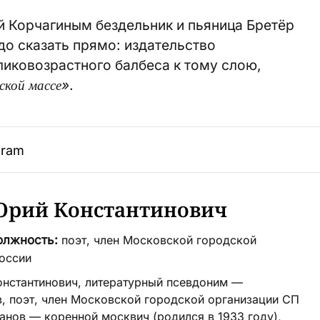
ой Корчагиным бездельник и пьяница Бретёр
до сказать прямо: издательство
ликовозрастного балбеса к тому слою,
кой массе»
.
gram
Юрий Константинович
олжность:
поэт, член Московской городской
оссии
нстантинович, литературный псевдоним —
в, поэт, член Московской городской организации СП
анов — коренной москвич (родился в 1933 году),