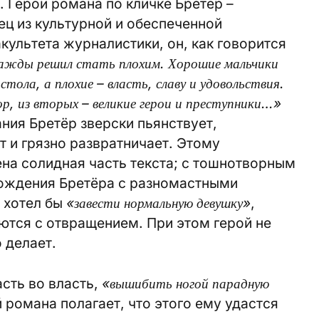
 Герой романа по кличке Бретёр –
ец из культурной и обеспеченной
культета журналистики, он, как говорится
жды решил стать плохим. Хорошие мальчики
тола, а плохие – власть, славу и удовольствия.
р, из вторых – великие герои и преступники…»
ния Бретёр зверски пьянствует,
т и грязно развратничает. Этому
на солидная часть текста; с тошнотворным
ождения Бретёра с разномастными
 хотел бы
«завести нормальную девушку»
,
аются с отвращением. При этом герой не
о делает.
асть во власть,
«вышибить ногой парадную
й романа полагает, что этого ему удастся