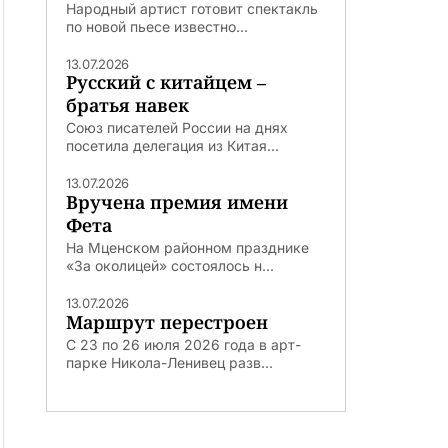
Народный артист готовит спектакль
по новой пьесе известно...
13.07.2026
Русский с китайцем –
братья навек
Союз писателей России на днях
посетила делегация из Китая...
13.07.2026
Вручена премия имени
Фета
На Мценском районном празднике
«За околицей» состоялось н...
13.07.2026
Маршрут перестроен
С 23 по 26 июля 2026 года в арт-
парке Никола-Ленивец разв...