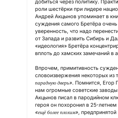
добиться через политику. Практ
роли шестёрки при лидере наци
Андрей Акцынов упоминает в кни
суждения самого Бретёра очень 
уверенность, что надо перенести
от Запада и развить Сибирь и Д
«идеология» Бретёра концентрир
вплоть до хамских замечаний в 
Впрочем, примитивность сужден
словоизвержения некоторых из 
парадную дверь»
. Помнится, Егор
нам огромные советские заводы
Акцынов писал в пародийном клю
героя он похоронил в 25-летнем
«ещё более плохим»
, предпринятой