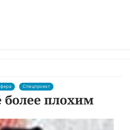
сфера
Спецпроект
ё более плохим