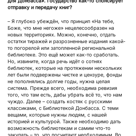
для Донбасса». Государство как-то спонсирует
отправку и передачу книг?
– Я глубоко убеждён, что принцип «На тебе,
Боже, что мне негоже» нецелесообразен на
новых территориях. Можно, конечно, отдать
остатки тиражей и разрозненные издания какой-
то погорелой или затопленной региональной
библиотеке. Это ещё может как-то сработать.
Но, извините, когда речь идёт о сотнях
библиотек, которые на протяжении нескольких
лет были подвержены чистке и цензуре, фонды
не пополнялись долгие годы, нужна целая
система. Прежде всего, необходима ревизия
того, что там есть, дабы убрать всё то, что нам
чуждо. Далее – создать костяк с русскими
классиками, с Библиотекой Донбасса. С теми
вещами, которые нужны людям, с нашей
историей и культурой. Также необходимо дать
возможность библиотекам и самим что-то
закупать – то, что посчитают необходимым. Во