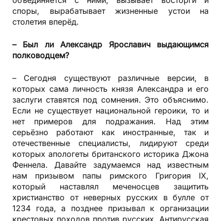
объединяется с ними, вызывает восторги и
споры, вырабатывает жизненные устои на
столетия вперёд.
– Был ли Александр Ярославич выдающимся
полководцем?
– Сегодня существуют различные версии, в
которых сама личность князя Александра и его
заслуги ставятся под сомнения. Это объяснимо.
Если не существует национальной героики, то и
нет примеров для подражания. Над этим
серьёзно работают как иностранные, так и
отечественные специалисты, лидируют среди
которых апологеты британского историка Джона
Феннела. Давайте задумаемся над известным
нам призывом папы римского Григория IX,
который наставлял меченосцев защитить
христианство от неверных русских в булле от
1234 года, а позднее призывал к организации
крестовых походов против русских. Антирусская