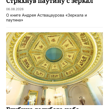
Стряхнув паутину с зеркал
06.08.2026
О книге Андрея Аствацаурова «Зеркала и
паутина»