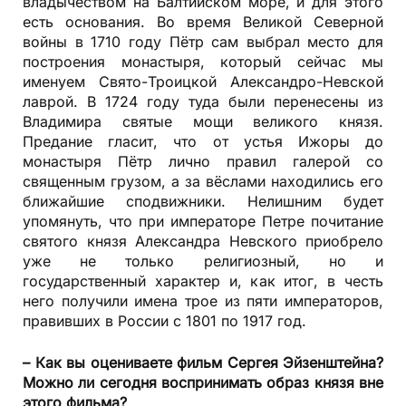
владычеством на Балтийском море, и для этого
есть основания. Во время Великой Северной
войны в 1710 году Пётр сам выбрал место для
построения монастыря, который сейчас мы
именуем Свято-Троицкой Александро-Невской
лаврой. В 1724 году туда были перенесены из
Владимира святые мощи великого князя.
Предание гласит, что от устья Ижоры до
монастыря Пётр лично правил галерой со
священным грузом, а за вёслами находились его
ближайшие сподвижники. Нелишним будет
упомянуть, что при императоре Петре почитание
святого князя Александра Невского приобрело
уже не только религиозный, но и
государственный характер и, как итог, в честь
него получили имена трое из пяти императоров,
правивших в России с 1801 по 1917 год.
– Как вы оцениваете фильм Сергея Эйзенштейна?
Можно ли сегодня воспринимать образ князя вне
этого фильма?