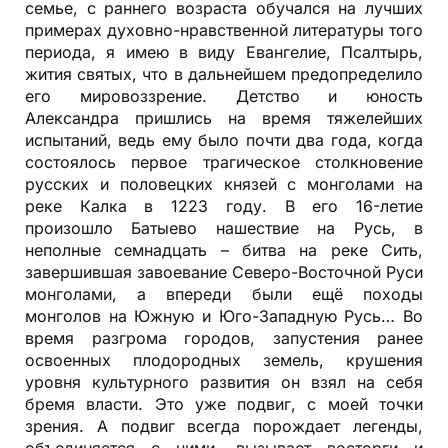
семье, с раннего возраста обучался на лучших
примерах духовно-нравственной литературы того
периода, я имею в виду Евангелие, Псалтырь,
жития святых, что в дальнейшем предопределило
его мировоззрение. Детство и юность
Александра пришлись на время тяжелейших
испытаний, ведь ему было почти два года, когда
состоялось первое трагическое столкновение
русских и половецких князей с монголами на
реке Калка в 1223 году. В его 16-летие
произошло Батыево нашествие на Русь, в
неполные семнадцать – битва на реке Сить,
завершившая завоевание Северо-Восточной Руси
монголами, а впереди были ещё походы
монголов на Южную и Юго-Западную Русь… Во
время разгрома городов, запустения ранее
освоенных плодородных земель, крушения
уровня культурного развития он взял на себя
бремя власти. Это уже подвиг, с моей точки
зрения. А подвиг всегда порождает легенды,