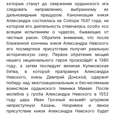
которые станут до свержения ордынского ига
следовать направлению, выбранному их
дальновидным пращуром. Канонизация князя
Александра состоялась на Соборе 1547 года, на
котором его деятельность отмечалась особо «со
всяцем испытанием о чудесех, бывающих от
честныя раки». Обратите внимание, что после
блаженной кончины князя Александра Невского
его посмертное присутствие получит реальную
историческую силу. Первое обретение мощей
нашего национального героя произойдёт в 1380
году, а затем последует великая Куликовская
битва, в которой праправнук Александра
Невского, князь Дмитрий Донской, одержит
победу над многонациональным и бесчисленным
воинством ордынского темника Мамая. После
молебна у гроба Александра Невского в 1552
году царь Иван Грозный возьмёт штурмом
неприступную Казань. Незримое и явное
присутствие князя Александра Невского будет