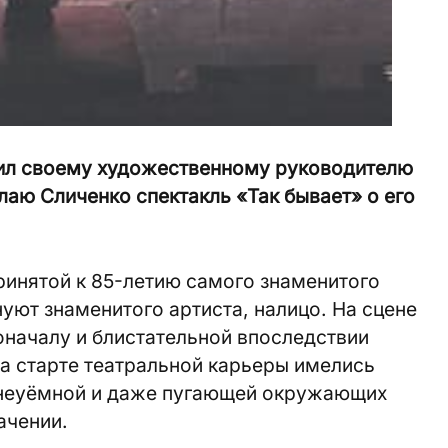
ил
своему
художественному
руководителю
лаю
Сличенко
спектакль
«
Так
бывает
»
о
его
ринятой к 85-летию самого знаменитого
нуют знаменитого артиста, налицо. На сцене
оначалу и блистательной впоследствии
на старте театральной карьеры имелись
 неуёмной и даже пугающей окружающих
ачении.