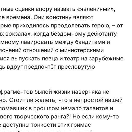
тные сценки впору назвать «явлениями»,
ие времена. Они воистину являют
орые приходилось преодолевать герою, – от
х вокзалах, когда бездомному дебютанту
омному лавировать между бандитами и
ыяснений отношений с министерскими
ся выпускать певца и театр на зарубежные
удь вдруг предпочтёт пресловутую
 фрагментов былой жизни наверняка не
но. Стоит ли жалеть, что в непростой нашей
зломавших в прошлом немало талантов и
ого творческого ранга?! Но если кому-то
е доступны тонкости этих гримас