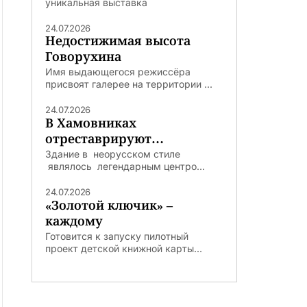
уникальная выставка
24.07.2026
Недостижимая высота
Говорухина
Имя выдающегося режиссёра
присвоят галерее на территории ...
24.07.2026
В Хамовниках
отреставрируют
легендарную Погодинскую
Здание в неорусском стиле
являлось легендарным центро...
избу
24.07.2026
«Золотой ключик» –
каждому
Готовится к запуску пилотный
проект детской книжной карты...