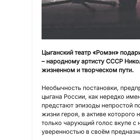
Цыганский
театр
«
Ромэн
»
подар
–
народному
артисту
СССР
Нико
жизненном
и
творческом
пути
.
Необычность постановки, предп
цыгана России, как нередко име
предстают эпизоды непростой п
жизни героя, в активе которого 
только чарующий голос вкупе с
уверенностью в своём предназн