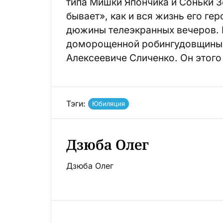
типа Мишки Япончика и Соньки З
бывает», как и вся жизнь его ге
дюжины телеэкранных вечеров. Н
доморощенной робингудовщины.
Алексеевиче Сличенко. Он этого
Тэги:
Юбиляция
Дзюба Олег
Дзюба Олег