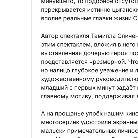
минувшего, то подобное отсутст
перекрывается истинно цыганск
вполне реальные главки жизни С
Автор спектакля Тамилла Сличен
этим спектаклем, вложил в него
выставленная дочерью героя пос
представляется чрезмерной. Что
но налицо глубокое уважение и 
художественному руководителю.
младший с первых минут задаёт 
главному мотиву, поддерживая е
А на прощанье упрёк нашим кин
многосериек удостоили экранны
мальски примечательных личнос