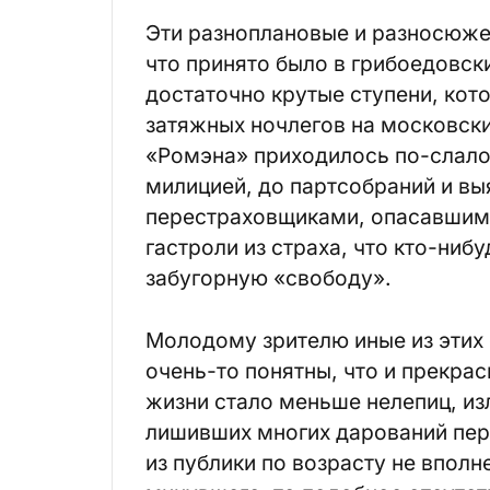
Эти разноплановые и разносюже
что принято было в грибоедовск
достаточно крутые ступени, кот
затяжных ночлегов на московски
«Ромэна» приходилось по-слал
милицией, до партсобраний и в
перестраховщиками, опасавшими
гастроли из страха, что кто-ниб
забугорную «свободу».
Молодому зрителю иные из этих
очень-то понятны, что и прекрас
жизни стало меньше нелепиц, и
лишивших многих дарований перв
из публики по возрасту не вполн