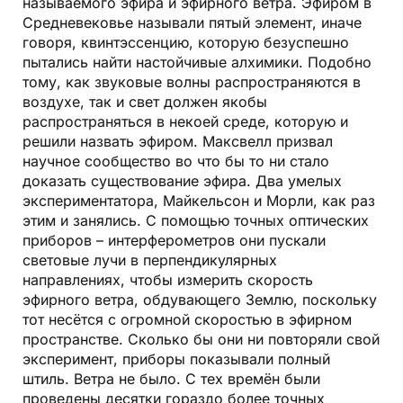
называемого эфира и эфирного ветра. Эфиром в
Средневековье называли пятый элемент, иначе
говоря, квинтэссенцию, которую безуспешно
пытались найти настойчивые алхимики. Подобно
тому, как звуковые волны распространяются в
воздухе, так и свет должен якобы
распространяться в некоей среде, которую и
решили назвать эфиром. Максвелл призвал
научное сообщество во что бы то ни стало
доказать существование эфира. Два умелых
экспериментатора, Майкельсон и Морли, как раз
этим и занялись. С помощью точных оптических
приборов – интерферометров они пускали
световые лучи в перпендикулярных
направлениях, чтобы измерить скорость
эфирного ветра, обдувающего Землю, поскольку
тот несётся с огромной скоростью в эфирном
пространстве. Сколько бы они ни повторяли свой
эксперимент, приборы показывали полный
штиль. Ветра не было. С тех времён были
проведены десятки гораздо более точных