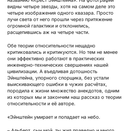
названию «Крест Эйнштейна». На фотографии
видны четыре звезды, хотя на самом деле это
четыре изображения одного квазара. Просто
лучи света от него прошли через притяжение
огромной галактики и отклонились,
расщепившись аж на четыре части.
Обе теории относительности нещадно
критиковались и критикуются. Но тем не менее
они эффективно работают в практических
инженерно-технических свершениях нашей
цивилизации. А въедливая дотошность
Эйнштейна, упорного спорщика, без устали
выискивающего ошибки в чужих расчётах,
породила к жизни множество анекдотов, одним
из которых мы и закончим наш рассказ о теории
относительности и её авторе.
«Эйнштейн умирает и попадает на небо.
– Альберт, сын мой, ты жил праведно и много