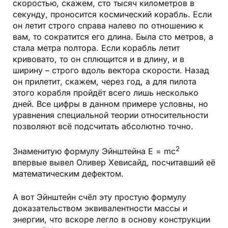
скоростью, скажем, сто тысяч километров в
секунду, проносится космический корабль. Если
он летит строго справа налево по отношению к
вам, то сократится его длина. Была сто метров, а
стала метра полтора. Если корабль летит
кривовато, то он сплющится и в длину, и в
ширину – строго вдоль вектора скорости. Назад
он прилетит, скажем, через год, а для пилота
этого корабля пройдёт всего лишь несколько
дней. Все цифры в данном примере условны, но
уравнения специальной теории относительности
позволяют всё подсчитать абсолютно точно.
2
Знаменитую формулу Эйнштейна E = mc
впервые вывел Оливер Хевисайд, посчитавший её
математическим дефектом.
А вот Эйнштейн счёл эту простую формулу
доказательством эквивалентности массы и
энергии, что вскоре легло в основу конструкции