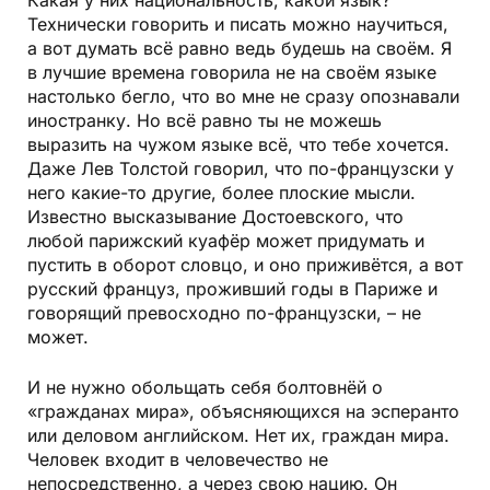
Какая у них национальность, какой язык?
Технически говорить и писать можно научиться,
а вот думать всё равно ведь будешь на своём. Я
в лучшие времена говорила не на своём языке
настолько бегло, что во мне не сразу опо­знавали
иностранку. Но всё равно ты не можешь
выразить на чужом языке всё, что тебе хочется.
Даже Лев Толстой говорил, что по-французски у
него какие-то другие, более плоские мысли.
Известно высказывание Достоевского, что
любой парижский куафёр может придумать и
пустить в оборот словцо, и оно приживётся, а вот
русский француз, проживший годы в Париже и
говорящий превосходно по-французски, – не
может.
И не нужно обольщать себя болтовнёй о
«гражданах мира», объясняющихся на эсперанто
или деловом английском. Нет их, граждан мира.
Человек входит в человечество не
непосредственно, а через свою нацию. Он