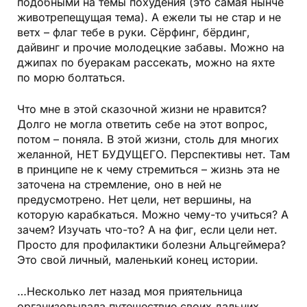
подобными на темы похудения (это самая нынче
животрепещущая тема). А ежели ты не стар и не
ветх – флаг тебе в руки. Сёрфинг, бёрдинг,
дайвинг и прочие молодецкие забавы. Можно на
джипах по буеракам рассекать, можно на яхте
по морю болтаться.
Что мне в этой сказочной жизни не нравится?
Долго не могла ответить себе на этот вопрос,
потом – поняла. В этой жизни, столь для многих
желанной, НЕТ БУДУЩЕГО. Перспективы нет. Там
в принципе не к чему стремиться – жизнь эта не
заточена на стремление, оно в ней не
предусмотрено. Нет цели, нет вершины, на
которую карабкаться. Можно чему-то учиться? А
зачем? Изучать что-то? А на фиг, если цели нет.
Просто для профилактики болезни Альцгеймера?
Это свой личный, маленький конец истории.
…Несколько лет назад моя приятельница
организовывала путеше­ствие своих дальних