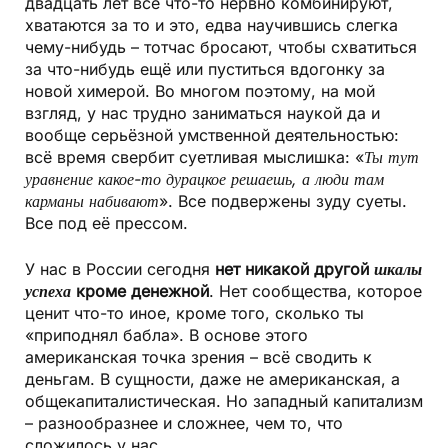
двадцать лет все что-то нервно комбинируют,
хватаются за то и это, едва научившись слегка
чему-нибудь – тотчас бросают, чтобы схватиться
за что-нибудь ещё или пу­ститься вдогонку за
новой химерой. Во многом поэтому, на мой
взгляд, у нас трудно заниматься наукой да и
вообще серьёзной умственной деятельностью:
всё время свербит суетливая мыслишка: «
Ты тут
уравнение какое-то дурацкое решаешь, а люди там
карманы набивают
». Все подвержены зуду суеты.
Все под её прессом.
У нас в России сегодня
нет никакой другой
шкалы
успеха
кроме денежной
. Нет сообщества, которое
ценит что-то иное, кроме того, сколько ты
«приподнял бабла». В основе этого
американская точка зрения – всё сводить к
деньгам. В сущности, даже не американская, а
общекапитали­стическая. Но западный капитализм
– разнообразнее и сложнее, чем то, что
сложилось у нас.