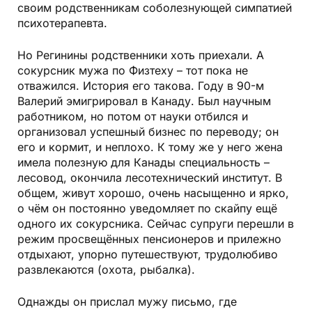
своим родственникам соболезнующей симпатией
психотерапевта.
Но Регинины родственники хоть приехали. А
сокурсник мужа по Физтеху – тот пока не
отважился. История его такова. Году в 90-м
Валерий эмигрировал в Канаду. Был научным
работником, но потом от науки отбился и
организовал успеш­ный бизнес по переводу; он
его и кормит, и неплохо. К тому же у него жена
имела полезную для Канады специальность –
лесовод, окончила лесотехнический институт. В
общем, живут хорошо, очень насыщенно и ярко,
о чём он постоянно уведомляет по скайпу ещё
одного их сокурсника. Сейчас супруги перешли в
режим просвещённых пенсионеров и прилежно
отдыхают, упорно путеше­ствуют, трудолюбиво
развлекаются (охота, рыбалка).
Однажды он прислал мужу письмо, где