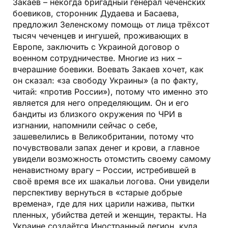
Закаев – некогда бригадный генерал чеченских
боевиков, сторонник Дудаева и Басаева,
предложил Зеленскому помощь от лица трёхсот
тысяч чеченцев и ингушей, проживающих в
Европе, заключить с Украиной договор о
военном сотрудничестве. Многие из них –
вчерашние боевики. Воевать Закаев хочет, как
он сказал: «за свободу Украины» (а по факту,
читай: «против России»), потому что именно это
является для него определяющим. Он и его
бандиты из близкого окружения по ЧРИ в
изгнании, напомнили сейчас о себе,
зашевелились в Великобритании, потому что
почувствовали запах денег и крови, а главное
увидели возможность отомстить своему самому
ненавистному врагу – России, истребившей в
своё время все их шакальи логова. Они увидели
перспективу вернуться в «старые добрые
времена», где для них царили нажива, пытки
пленных, убийства детей и женщин, теракты. На
Украине создаётся Иностранный легион, куда