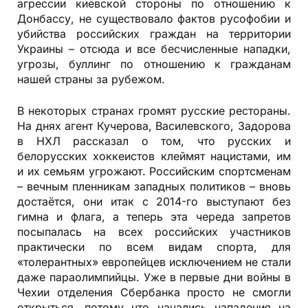
агрессии киевской стороны по отношению к
Донбассу, не существовало фактов русофобии и
убийства российских граждан на территории
Украины – отсюда и все бесчисленные нападки,
угрозы, буллинг по отношению к гражданам
нашей страны за рубежом.
В некоторых странах громят русские рестораны.
На днях агент Кучерова, Василевского, Задорова
в НХЛ рассказал о том, что русских и
белорусских хоккеистов клеймят нацистами, им
и их семьям угрожают. Российским спортсменам
– вечным пленникам западных политиков – вновь
достаётся, они итак с 2014-го выступают без
гимна и флага, а теперь эта череда запретов
посыпалась на всех российских участников
практически по всем видам спорта, для
«толерантных» европейцев исключением не стали
даже параолимпийцы. Уже в первые дни войны в
Чехии отделения Сбербанка просто не смогли
открыться, потому что начались нападения на