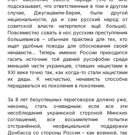
подсказывает, что ответственные в том и другом
случае,​ Джугашвили-Берия, были другой
национальности, да и​ сам​ русский народ от​
советской власти натерпелся ещё больше).​
Повсеместно совать в нос русским преступления​
большевиков –​ обычная практика для тех, кто
ищет удобные​ поводы для обоснования своей​
ненависти… Теперь именно​ России​ приходится
гасить источник той давней русофобии среди
меньшей части украинцев, ставших нацистами в​
XXI​ веке точно так, как когда-то стали нацистами
их деды. К несчастью, ненависть способна​
передаваться​ из поколения​ в поколение.​
За 8 лет безуспешных переговоров должно уже,
наконец, стать очевидным: если все эти
несоблюдения украинской стороной Минских
соглашений, все восьмилетние попытки
отстранённой, неофициальной поддержки
Донбасса со стороны России – как военной, так