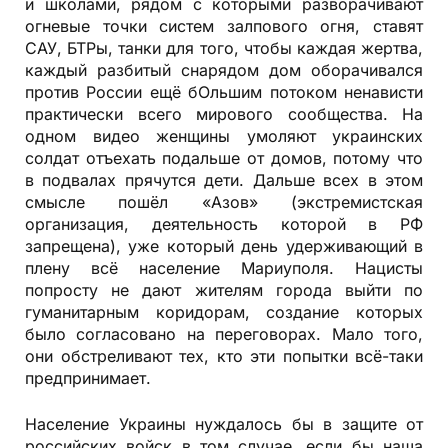
и школами, рядом с которыми разворачивают
огневые точки систем залпового огня, ставят
САУ, БТРы, танки для того, чтобы каждая жертва,
каждый разбитый снарядом дом оборачивался
против России ещё бОльшим потоком ненависти
практически всего мирового сообщества. На
одном видео женщины умоляют украинских
солдат отъехать подальше от домов, потому что
в подвалах прячутся дети. Дальше всех в этом
смысле пошёл «Азов» (экстремистская
организация, деятельность которой в РФ
запрещена), уже который день удерживающий в
плену всё население Мариуполя. Нацисты
попросту не дают жителям города выйти по
гуманитарным коридорам, создание которых
было согласовано на переговорах. Мало того,
они обстреливают тех, кто эти попытки всё-таки
предпринимает.
Население Украины нуждалось бы в защите от
российских войск в том случае, если бы наша