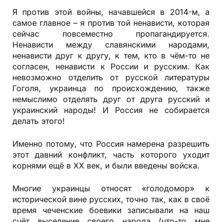
Я против этой войны, начавшейся в 2014-м, а
самое главное – я против той ненависти, которая
сейчас повсеместно пропагандируется.
Ненависти между славянскими народами,
ненависти друг к другу, к тем, кто в чём-то не
согласен, ненависти к России и русским. Как
невозможно отделить от русской литературы
Гоголя, украинца по происхождению, также
немыслимо отделять друг от друга русский и
украинский народы! И Россия не собирается
делать этого!
Именно потому, что Россия намерена разрешить
этот давний конфликт, часть которого уходит
корнями ещё в XX век, и были введены войска.
Многие украинцы​ относят​ «голодомор»​ к
исторической вине русских, точно так, как в своё
время чеченские боевики записывали​ на наш
счёт​ выселение своего​ народа​ (что-то мне