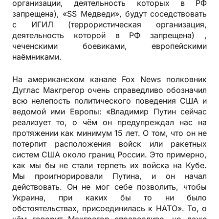
организации, деятельность которых в РФ
запрещена), «SS Медведи», будут соседствовать
с ИГИЛ (террористическая организация,
деятельность которой в РФ запрещена) ,
чеченскими боевиками, европейскими
наёмниками.
На американском канале Fox News полковник
Дуглас Макгрегор очень справедливо обозначил
всю нелепость политического поведения США и
ведомой ими Европы: «Владимир Путин сейчас
реализует то, о чём он предупреждал нас на
протяжении как минимум 15 лет. О том, что он не
потерпит расположения войск или ракетных
систем США около границ России. Это примерно,
как мы бы не стали терпеть их войска на Кубе.
Мы проигнорировали Путина, и он начал
действовать. Он не мог себе позволить, чтобы
Украина, при каких бы то ни было
обстоятельствах, присоединилась к НАТО». То, о
чём говорит Макгрегор справедливо, но даже