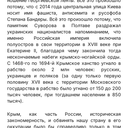
ношение георгиевской ленты. Всё это произошло
потому, что с 2014 года центральная улица Киева
носит имя фашиста, антисемита и русофоба
Степана Бандеры. Всё это произошло потому, что
памятник Суворова в Полтаве раздражал
украинских националистов напоминанием, что
именно Российская империя включила
полуостров в свои территории в XVIII веке при
Екатерине II, благодаря чему закончила тогда
нескончаемые набеги крымско-ногайской орды.
С 1468-го по 1694-й Крымское ханство угнало в
рабство около 2 млн человек: русских,
украинцев и поляков (за одну только первую
половину XVII века с территории Московского
государства в рабство было угнано от 150 до 200
тысяч человек, при тогдашнем населении в 850
тысяч).
Крым, как часть России, историческая
закономерность, и обвинять нашу страну в его
оккупации было бы справедливо только в том