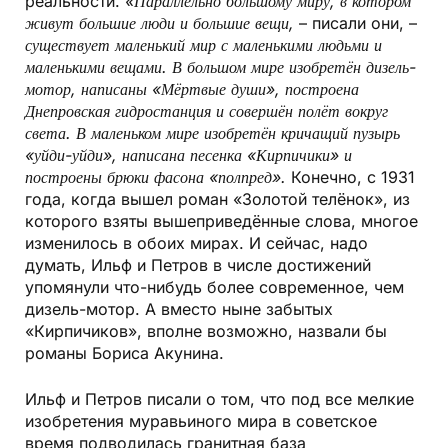
реальности.
«Параллельно большому миру, в котором
живут большие люди и большие вещи,
– писали они, –
существует маленький мир с маленькими людьми и
маленькими вещами. В большом мире изобретён дизель-
мотор, написаны «Мёртвые души», построена
Днепровская гидростанция и совершён полёт вокруг
света. В маленьком мире изобретён кричащий пузырь
«уйди-уйди», написана песенка «Кирпичики» и
построены брюки фасона «полпред».
Конечно, с 1931
года, когда вышел роман «Золотой телёнок», из
которого взяты вышеприведённые слова, многое
изменилось в обоих мирах. И сейчас, надо
думать, Ильф и Петров в числе достижений
упомянули что-нибудь более современное, чем
дизель-мотор. А вместо ныне забытых
«Кирпичиков», вполне возможно, назвали бы
романы Бориса Акунина.
Ильф и Петров писали о том, что под все мелкие
изобретения муравьиного мира в советское
время подводилась гранитная база