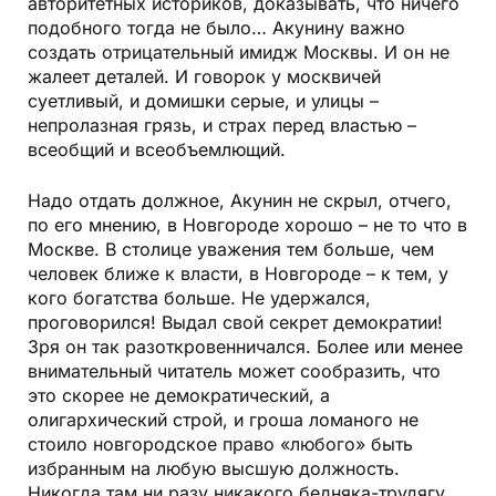
авторитетных историков, доказывать, что ничего
подобного тогда не было… Акунину важно
создать отрицательный имидж Москвы. И он не
жалеет деталей. И говорок у москвичей
суетливый, и домишки серые, и улицы –
непролазная грязь, и страх перед властью –
всеобщий и всеобъемлющий.
Надо отдать должное, Акунин не скрыл, отчего,
по его мнению, в Новгороде хорошо – не то что в
Москве. В столице уважения тем больше, чем
человек ближе к власти, в Новгороде – к тем, у
кого богатства больше. Не удержался,
проговорился! Выдал свой секрет демократии!
Зря он так разоткровенничался. Более или менее
внимательный читатель может сообразить, что
это скорее не демократический, а
олигархический строй, и гроша ломаного не
стоило новгородское право «любого» быть
избранным на любую высшую должность.
Никогда там ни разу никакого бедняка-трудягу