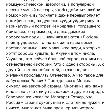
коммунистической идеологии: в популярной
песенке умный слесарь, чтобы добиться любви
комсомолки, выполняет и даже перевыполняет
промфин-план, на дуделке «уйди-уйди» рисуют
карикатурный портрет Чемберлена, тогдашнего
британского премьера, и даже дамские
пробковые подмышники называются «Любовь
пчёл трудовых». Точно так же в наше время
поступают нынешние маленькие люди, которые
хотят хорошо кушать, Б. Акунин в том числе.
Учуял он, что сейчас большой спрос на книги по
отечественной истории. Это с одной стороны. А с
другой – нет способностей, а главное, нет
желания прославлять Отечество. А что такое для
забугорных Россия? Прежде всего Москва,
символ ненавистной страны. Многие из них даже
и не знают, есть ли у нас какие-то другие города.
Говорила же когда-то Маргарет Тэтчер, что
Россия – страна сухопутная и флот ей не нужен; и
ничего, много лет была премьер-министром