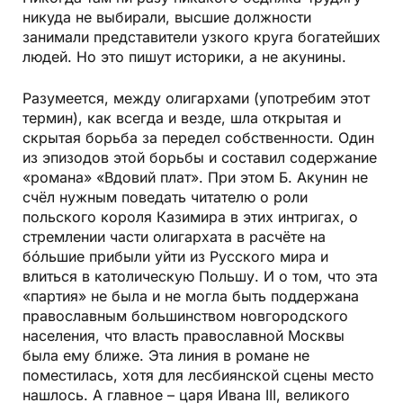
никуда не выбирали, высшие должности
занимали представители узкого круга богатейших
людей. Но это пишут историки, а не акунины.
Разумеется, между олигархами (употребим этот
термин), как всегда и везде, шла открытая и
скрытая борьба за передел собственности. Один
из эпизодов этой борьбы и составил содержание
«романа» «Вдовий плат». При этом Б. Акунин не
счёл нужным поведать читателю о роли
польского короля Казимира в этих интригах, о
стремлении части олигархата в расчёте на
бóльшие прибыли уйти из Русского мира и
влиться в католическую Польшу. И о том, что эта
«партия» не была и не могла быть поддержана
православным большинством новгородского
населения, что власть православной Москвы
была ему ближе. Эта линия в романе не
поместилась, хотя для лесбиянской сцены место
нашлось. А главное – царя Ивана III, великого