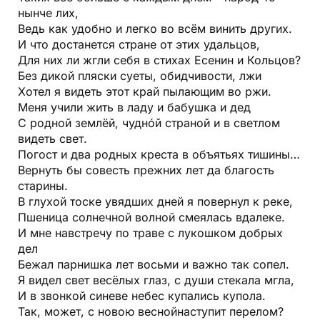
нынче лих,
Ведь как удобно и легко во всём винить других.
И что достанется стране от этих удальцов,
Для них ли жгли себя в стихах Есенин и Кольцов?
Без дикой пляски суеты, обидчивости, лжи
Хотел я видеть этот край пылающим во ржи.
Меня учили жить в ладу и бабушка и дед
С родной землёй, чуднóй страной и в светлом
видеть свет.
Погост и два родных креста в объятьях тишины…
Вернуть бы совесть прежних лет да благость
старины.
В глухой тоске увядших дней я повернул к реке,
Пшеница солнечной волной смеялась вдалеке.
И мне навстречу по траве с лукошком добрых
дел
Бежал парнишка лет восьми и важно так сопел.
Я видел свет весёлых глаз, с души стекала мгла,
И в звонкой синеве небес купались купола.
Так, может, с новою веснойнаступит перелом?