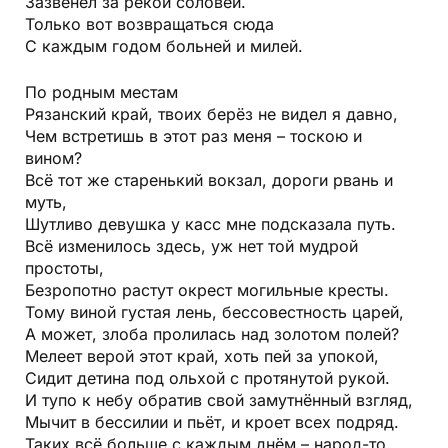
Зазвенел за рекой соловей.
Только вот возвращаться сюда
С каждым годом больней и милей.
По родным местам
Рязанский край, твоих берёз не видел я давно,
Чем встретишь в этот раз меня – тоскою и
вином?
Всё тот же старенький вокзал, дороги рвань и
муть,
Шутливо девушка у касс мне подсказала путь.
Всё изменилось здесь, уж нет той мудрой
простоты,
Безропотно растут окрест могильные кресты.
Тому виной густая лень, бессовестность царей,
А может, злоба пролилась над золотом полей?
Мелеет верой этот край, хоть пей за упокой,
Сидит детина под ольхой с протянутой рукой.
И тупо к небу обратив свой замутнённый взгляд,
Мычит в бессилии и пьёт, и кроет всех подряд.
Таких всё больше с каждым днём – народ-то