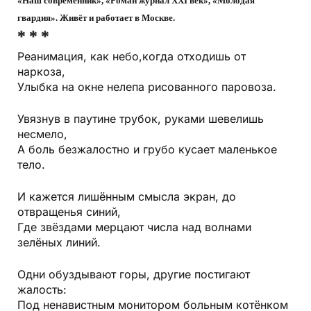
«Наш современник», «Роман журнал XXI век», «Молодая
гвардия». Живёт и работает в Москве.
* * *
Реанимация, как небо,когда отходишь от
наркоза,
Улыбка на окне нелепа рисованного паровоза.
Увязнув в паутине трубок, руками шевелишь
несмело,
А боль безжалостно и грубо кусает маленькое
тело.
И кажется лишённым смысла экран, до
отвращенья синий,
Где звёздами мерцают числа над волнами
зелёных линий.
Одни обуздывают горы, другие постигают
жалость:
Под ненавистным монитором больным котёнком