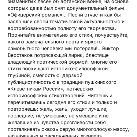
знаменитых песен об афганской войне, на основе
которых даже был снят документальный фильм
«Офицерский романс»… Песни отчасти как бы
заслонили своей тематической актуальностью и
востребованностью полноту его творчества.
Прочитайте внимательно его стихи, почувствуйте,
какого замечательного поэта и яркого
самобытного человека мы потеряли!.. Виктор
Верстаков потрясающий лирик, блестяще
владеющий поэтической формой, многие его
стихи восхищают историко-философской
глубиной, смелостью, дерзкой
публицистичностью в традиции пушкинского
«Клеветникам России», тютчевских
историософских стихотворений. Читаешь и
перечитываешь сегодня его стихи и только и
повторяешь: жаль, жаль, уходят лучшие,
последние, не умеющие, не умевшие и не
желавшие из чувства брезгливости себя
проталкивать сквозь серую многоголосую массу,
назначенных и раскрученных «гениев»…