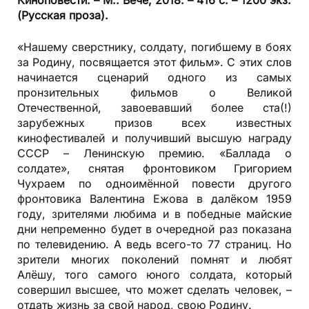
Киноповести. – М.: Вече, 2018. – 416 с. – 1200 экз.
(Русская проза).
«Нашему сверстнику, солдату, погибшему в боях
за Родину, посвящается этот фильм». С этих слов
начинается сценарий одного из самых
пронзительных фильмов о Великой
Отечественной, завоевавший более ста(!)
зарубежных призов всех известных
кинофестивалей и получивший высшую награду
СССР – Ленинскую премию. «Баллада о
солдате», снятая фронтовиком Григорием
Чухраем по одно­имённой повести другого
фронтовика Валентина Ежова в далёком 1959
году, зрителями любима и в победные майские
дни непременно будет в очередной раз показана
по телевидению. А ведь всего-то 77 страниц. Но
зрители многих поколений помнят и любят
Алёшу, того самого юного солдата, который
совершил высшее, что может сделать человек, –
отдать жизнь за свой народ, свою Родину.