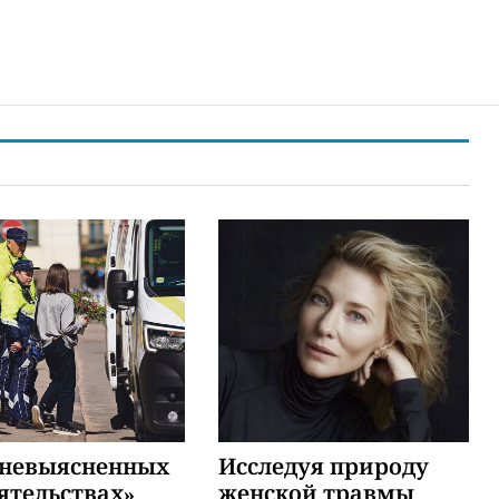
«невыясненных
Исследуя природу
ятельствах»
женской травмы