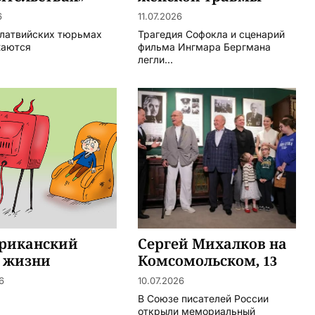
6
11.07.2026
 латвийских тюрьмах
Трагедия Софокла и сценарий
жаются
фильма Ингмара Бергмана
легли...
риканский
Сергей Михалков на
з жизни
Комсомольском, 13
6
10.07.2026
В Союзе писателей России
открыли мемориальный