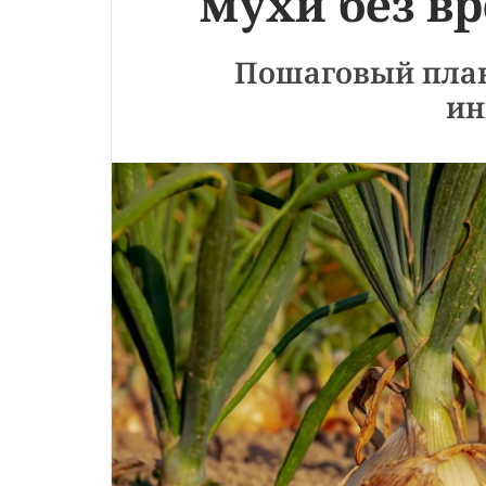
мухи без вр
Пошаговый план 
ин