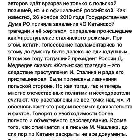
авторов идёт вразрез не только с польской
позицией, но и с официальной российской. Как
известно, 26 ноября 2010 года Государственная
Дума РФ приняла заявление «О Катынской
трагедии и её жертвах», определив происшедшее
как «преступ­ление сталинского режима». При
этом, кстати, голосование парламентариев по
этому документу было далеко не единодушным.
В том же году тогдашний президент России Д.
Медведев сказал: «Катынская трагедия – это
следствие преступления И. Сталина и ряда его
приспешников». Были принесены извинения
польской стороне. Но как тогда, так и теперь
многие отечественные политики и исследователи
считают, что расставлены не все точки над «i». И
обосновывают это рядом весомых доказательств
и фактов. Говорят о необходимости более
полного и объективного расследования. Кроме
того, как отмечается и в письме М. Чещлика, до
сих пор по Катыни раскрыты не все документы.