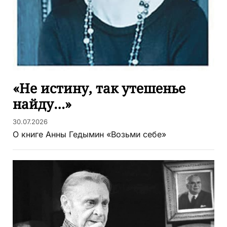
«Не истину, так утешенье
найду…»
30.07.2026
О книге Анны Гедымин «Возьми себе»