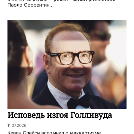
Паоло Соррентин...
Исповедь изгоя Голливуда
11.07.2026
Кевин Спейси вспомнил о маккартизме