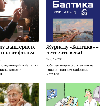
у в интернете
Журналу «Балтика» –
минают фильм
четверть века!
начало» (2014
6
12.07.2026
 режиссёра
т следующий: «Началу»
Юбилей широко отметили на
а Кэхилла
поставляются
торжественном собрании
...
читател...