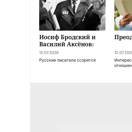
Иосиф Бродский и
Преод
Василий Аксёнов:
нобелевский забег с
12.07.2026
12.07.202
барьерами
Русские писатели ссорятся
Интерес
отношени