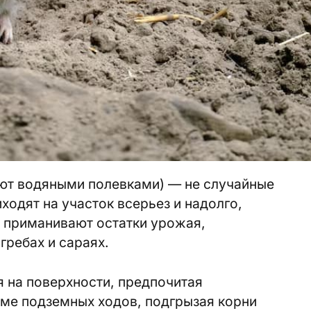
ют водяными полевками) — не случайные
иходят на участок всерьез и надолго,
 приманивают остатки урожая,
огребах и сараях.
 на поверхности, предпочитая
еме подземных ходов, подгрызая корни