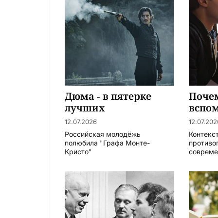
Дюма - в пятерке
Почем
лучших
вспо
«Я – 
12.07.2026
12.07.202
года)
Российская молодёжь
Контекс
Майк
полюбила "Графа Монте-
противо
Кристо"
современ