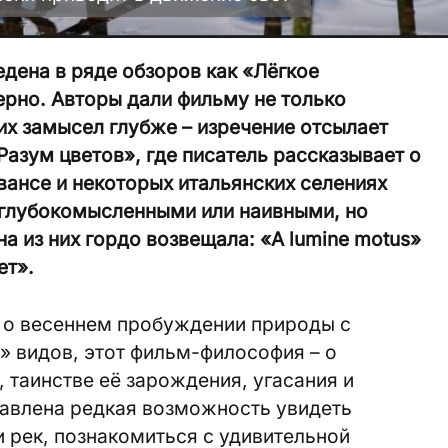
едена в ряде обзоров как «Лёгкое
рно. Авторы дали фильму не только
 их замысел глубже – изречение отсылает
Разум цветов», где писатель рассказывает о
вансе и некоторых итальянских селениях
 глубокомысленными или наивными, но
а из них гордо возвещала: «A lumine motus»
ет».
о о весеннем пробуждении природы с
» видов, этот фильм-философия – о
 таинстве её зарождения, угасания и
авлена редкая возможность увидеть
и рек, познакомиться с удивительной