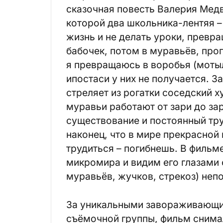
сказочная повесть Валерия Медв
которой два школьника-лентяя –
жизнь и не делать уроки, превр
бабочек, потом в муравьёв, прог
я превращаюсь в воробья (мотыл
ипостаси у них не получается. З
стреляет из рогатки соседский х
муравьи работают от зари до зар
существование и постоянный тру
наконец, что в мире прекрасной
трудиться – погибнешь. В фильм
микромира и видим его глазами с
муравьёв, жучков, стрекоз) непо
За уникальными завораживающи
съёмочной группы, фильм снимал