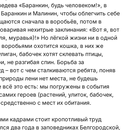
едева «Баранкин, будь человеком!», в
 Баранкин и Малинин, чтобы облегчить себе
ащаются сначала в воробьёв, потом в
оваривая нехитрые заклинания: «Вот я, вот
я, муравья)!» Но лёгкой жизни ни в одной
а воробьями охотится кошка, в них же
улиган, бабочек хотят склевать птицы,
и, не разгибая спин. Борьба за
д – вот с чем сталкиваются ребята, поняв
 природы лени нет места, не будешь
е всё это есть: мы погружены в события
амих героев (растений, улиток, бабочек,
средственно с мест их обитания.
ми кадрами стоит кропотливый труд
ся два года в заповедниках Белгородской,