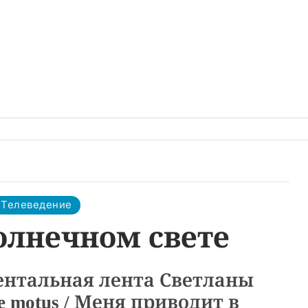
Телеведение
олнечном свете
ентальная лента Светланы
e motus / Меня приводит в