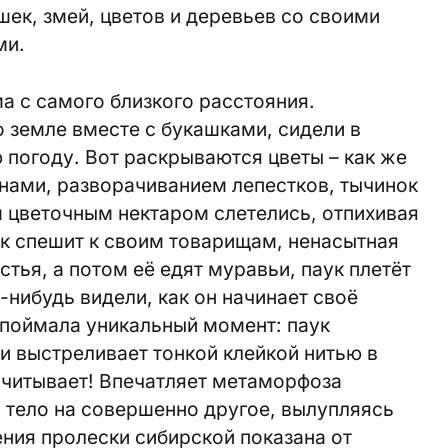
шек, змей, цветов и деревьев со своими
ми.
а с самого близкого расстояния.
 земле вместе с букашками, сидели в
 погоду. Вот раскрываются цветы – как же
онами, разворачиванием лепестков, тычинок
им цветочным нектаром слетелись, отпихивая
ик спешит к своим товарищам, ненасытная
тья, а потом её едят муравьи, паук плетёт
-нибудь видели, как он начинает своё
 поймала уникальный момент: паук
 выстреливает тонкой клейкой нитью в
считывает! Впечатляет метаморфоза
о тело на совершенно другое, вылупляясь
ения пролески сибирской показана от