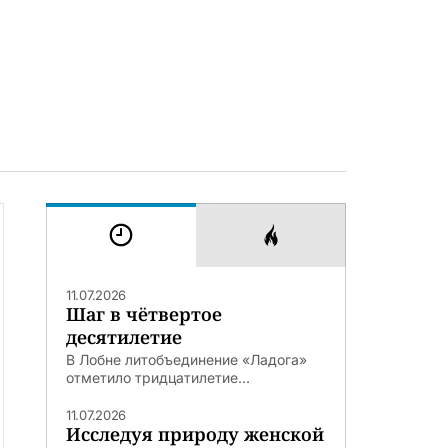
11.07.2026
Шаг в чётвертое
десятилетие
В Лобне литобъединение «Ладога»
отметило тридцатилетие...
11.07.2026
Исследуя природу женской