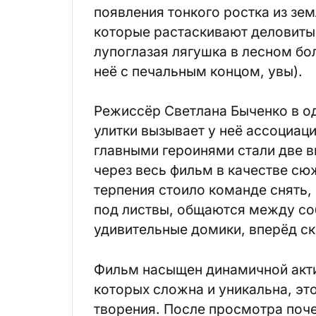
появления тонкого ростка из зем
которые растаскивают деловиты
лупоглазая лягушка в лесном бол
неё с печальным концом, увы).
Режиссёр Светлана Быченко в од
улитки вызывает у неё ассоциац
главными героинями стали две в
через весь фильм в качестве с
терпения стоило команде снять, 
под листвы, общаются между соб
удивительные домики, вперёд с
Фильм насыщен динамичной акти
которых сложна и уникальна, это
творения. После просмотра поч