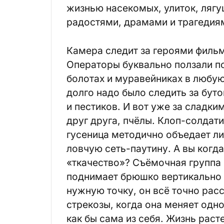
жизнью насекомых, улиток, лягу
радостями, драмами и трагедия
Камера следит за героями фильм
Операторы буквально ползали по
болотах и муравейниках в любую
долго надо было следить за бут
и пестиков. И вот уже за сладк
друг друга, пчёлы. Клоп-солдат
гусеница методично объедает лис
ловчую сеть-паутину. А вы когда
«ткачество»? Съёмочная группа
поднимает брюшко вертикально и
нужную точку, он всё точно рас
стрекозы, когда она меняет одн
как бы сама из себя. Жизнь раст